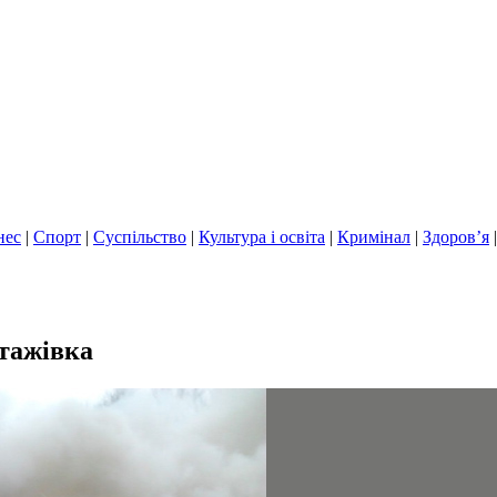
нес
|
Спорт
|
Суспільство
|
Культура і освіта
|
Кримінал
|
Здоров’я
нтажівка