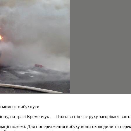
ий момент вибухнути
ону, на трасі Кременчук — Полтава під час руху загорілася ванта
відації пожежі. Для попередження вибуху вони охолодили та пере