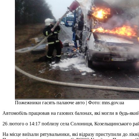
Пожежники гасять палаюче авто | Фото: mns.gov.ua
Автомобіль працював на газових балонах, які могли в будь-як
26 лютого о 14:17 поблизу села Солониця, Козельщинського рай
На місце виїхали рятувальники, які відразу приступили до лік