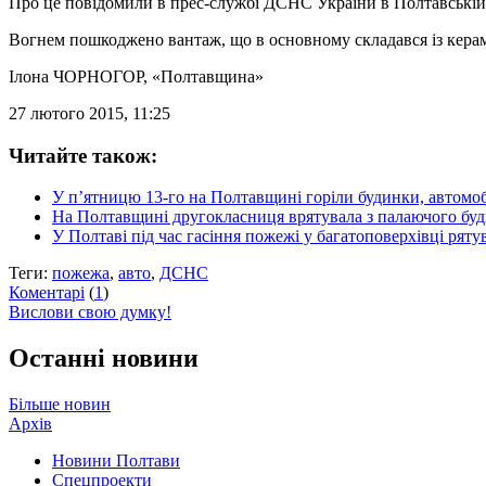
Про це повідомили в прес-службі ДСНС України в Полтавській 
Вогнем пошкоджено вантаж, що в основному складався із керам
Ілона ЧОРНОГОР
, «Полтавщина»
27 лютого 2015, 11:25
Читайте також:
У п’ятницю 13-го на Полтавщині горіли будинки, автомобі
На Полтавщині другокласниця врятувала з палаючого буди
У Полтаві під час гасіння пожежі у багатоповерхівці рят
Теги:
пожежа
,
авто
,
ДСНС
Коментарі
(
1
)
Вислови свою думку!
Останні новини
Більше новин
Архів
Новини Полтави
Спецпроекти