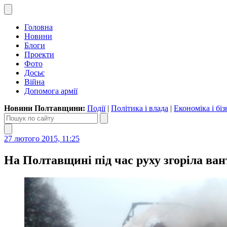
Головна
Новини
Блоги
Проекти
Фото
Досьє
Війна
Допомога армії
Новини Полтавщини:
Події
|
Політика і влада
|
Економіка і біз
27 лютого 2015, 11:25
На Полтавщині під час руху згоріла ва