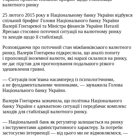
валютного ринку
25 лютого 2015 року в Національному банку України відбувся
спільний брифінг Голови Національного банку України
Валерії Гонтаревої та Міністра фінансів України Наталії
Яресько стосовно поточної ситуації на валютному ринку
та заходів щодо її стабілізації.
Розповідаючи про поточний стан міжбанківського валютного
ринку, Валерія Гонтарева підкреслила, що аналіз попиту
і пропозиції іноземної валюти, які наразі склалися на ринку,
не дає підстав для прогнозування подальшого різкого
здешевлення гривні.
— Ситуація пов’язана насамперед із психологічними,
а не фундаментальними чинниками, — зауважила Голова
Національного банку України.
Валерія Гонтарева зазначила, що політика Національного
банку України є адекватною ситуації і передбачає комплекс
заходів для стабілізації валютного ринку.
— Національний банк як регулятор залишається на ринку
з інструментами адміністративного характеру. За потреби
застосуємо інтервенції — від цього ми не відмовляємося, —