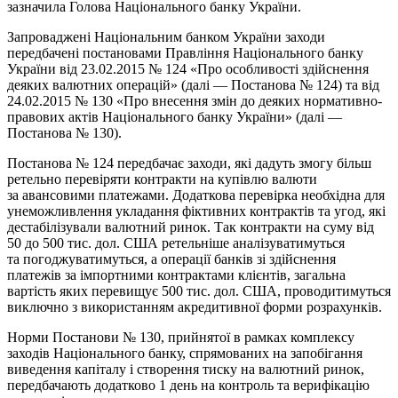
зазначила Голова Національного банку України.
Запроваджені Національним банком України заходи
передбачені постановами Правління Національного банку
України від 23.02.2015 № 124 «Про особливості здійснення
деяких валютних операцій» (далі — Постанова № 124) та від
24.02.2015 № 130 «Про внесення змін до деяких нормативно-
правових актів Національного банку України» (далі —
Постанова № 130).
Постанова № 124 передбачає заходи, які дадуть змогу більш
ретельно перевіряти контракти на купівлю валюти
за авансовими платежами. Додаткова перевірка необхідна для
унеможливлення укладання фіктивних контрактів та угод, які
дестабілізували валютний ринок. Так контракти на суму від
50 до 500 тис. дол. США ретельніше аналізуватимуться
та погоджуватимуться, а операції банків зі здійснення
платежів за імпортними контрактами клієнтів, загальна
вартість яких перевищує 500 тис. дол. США, проводитимуться
виключно з використанням акредитивної форми розрахунків.
Норми Постанови № 130, прийнятої в рамках комплексу
заходів Національного банку, спрямованих на запобігання
виведення капіталу і створення тиску на валютний ринок,
передбачають додатково 1 день на контроль та верифікацію