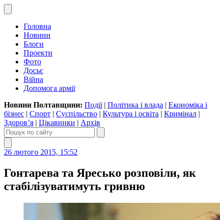
Головна
Новини
Блоги
Проекти
Фото
Досьє
Війна
Допомога армії
Новини Полтавщини:
Події
|
Політика і влада
|
Економіка і
бізнес
|
Спорт
|
Суспільство
|
Культура і освіта
|
Кримінал
|
Здоров’я
|
Цікавинки
|
Архів
26 лютого 2015, 15:52
Гонтарева та Яресько розповіли, як
стабілізуватимуть гривню