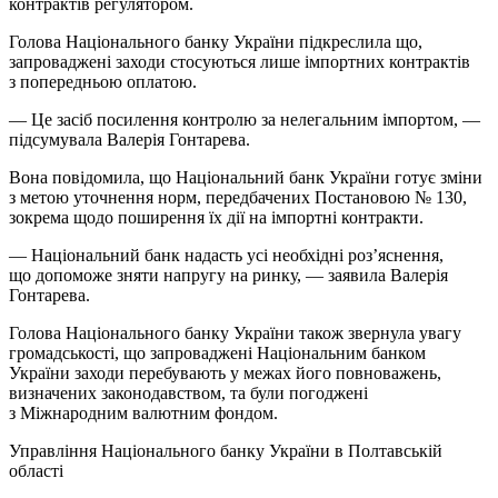
контрактів регулятором.
Голова Національного банку України підкреслила що,
запроваджені заходи стосуються лише імпортних контрактів
з попередньою оплатою.
— Це засіб посилення контролю за нелегальним імпортом, —
підсумувала Валерія Гонтарева.
Вона повідомила, що Національний банк України готує зміни
з метою уточнення норм, передбачених Постановою № 130,
зокрема щодо поширення їх дії на імпортні контракти.
— Національний банк надасть усі необхідні роз’яснення,
що допоможе зняти напругу на ринку, — заявила Валерія
Гонтарева.
Голова Національного банку України також звернула увагу
громадськості, що запроваджені Національним банком
України заходи перебувають у межах його повноважень,
визначених законодавством, та були погоджені
з Міжнародним валютним фондом.
Управління Національного банку України в Полтавській
області