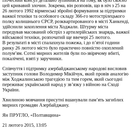
Почесний консул детально зупинився на тому, як було скоєно
цей кривавий злочин. Зокрема, він розповів, що в ніч з 25 на
26 лютого 1992 вірменські збройні формування за підтримки
важкої техніки та особового складу 366-го мотострілецького
полку колишнього СРСР, розквартированого в місті Ханкенді,
здійснили захоплення міста Ходжали. Штурму міста
передував масований обстріл з артилерійських знарядь, важкої
військової техніки, розпочатий ще ввечері 25 лютого.
В результаті в місті спалахнула пожежа, і до п’ятої години
ранку 26 лютого місто було практично повністю охоплений
полум’ям. Сотні мирних жителів були по-звірячому вбиті,
покалічені, взяті у заручники.
Співчуття і підтримку азербайджанському народові висловив
заступник голови Володимир Мікійчук, який провів аналогію
між Ходжалинською трагедією та тим горем, який сьогодні
переживає український народ у зв’язку з війною на Сході
України.
Хвилиною мовчання присутні вшанували пам’ять загиблих
мирних громадян Азербайджану.
Ян ПРУГЛО
, «Полтавщина»
21 лютого 2015, 13:05