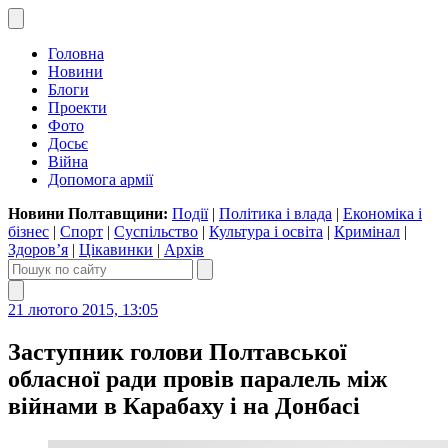
Головна
Новини
Блоги
Проекти
Фото
Досьє
Війна
Допомога армії
Новини Полтавщини:
Події
|
Політика і влада
|
Економіка і
бізнес
|
Спорт
|
Суспільство
|
Культура і освіта
|
Кримінал
|
Здоров’я
|
Цікавинки
|
Архів
21 лютого 2015, 13:05
Заступник голови Полтавської
обласної ради провів паралель між
війнами в Карабаху і на Донбасі