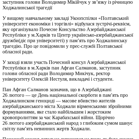
заступник голови Володимир Мікійчук у зв’язку із річницею
Ходжалинської трагедії
У вищому навчальному закладі Укоопспілки «Полтавський
університет економіки і торгівлі» відбулася зустрічі-реквієм,
яку організувало Почесне Консульство Азербайджанської
Республіки у м.Харків та Центр українсько-азербайджанської
дружби(діє при університеті) у пам’ять про Ходжалинську
трагедію. Про це повідомили у прес-службі Полтавської
обласної ради.
У заході взяли участь Почесний консул Азербайджанської
Республіки в м.Харків пан Афган Салманов, заступник
голови обласної ради Володимир Микічук, ректор
університету Олексій Нестуля, викладачі і студенти.
Пан Афган Салманов зазначив, що в Азербайджані
26 лютого — це День національної скорботи в пам’ять про
Ходжалинском геноциді — масове вбивство жителів
азербайджанського міста Ходжали вірменськими збройними
формуваннями, яке стало найбільшим і жорстоким
кровопролиттям за час Карабахської війни. Щорічно
26 лютого азербайджанський народ з глибоким сумом шанує
світлу пам’ять невинних жертв Ходжали.