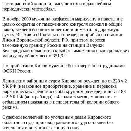
части растений конопли, высушил их и в дальнейшем
периодически употреблял.
В ноябре 2009 мужчина расфасовал марихуану в пакеты и с
целью сокрытия от таможенного контроля сложил в общий
пакет, заклеил его липкой лентой и поместил в дорожную
сумку. Выехав из Полтавы на поезде, он прибыл на станции
Лиски Воронежской области РФ, при этом пересек
таможенную границу России на станции Валуйки
Белгородской области и, скрыв от таможенного контроля, ввез
марихуану общим весом 351,9 г.
По прибытии в Киров мужчина был задержан сотрудниками
ФСКН России.
Ленинским районным судом Кирова он осужден по ст.228 ч.2
УК РФ (незаконное приобретение, хранение и перевозка
наркотических средств в особо крупном размере), и по ст.188
ч.2 УК РФ (контрабанда) к 4 годам 6 месяцам лишения с
отбыванием наказания в исправительной колонии общего
режима.
Судебной коллегией по уголовным делам Кировского
областного суда приговор районного суда оставлен без
изменения и вступил в законную силу.