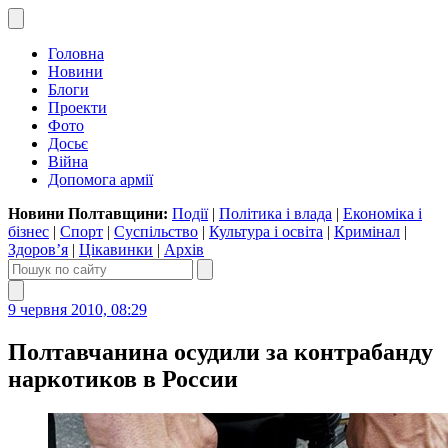
Головна
Новини
Блоги
Проекти
Фото
Досьє
Війна
Допомога армії
Новини Полтавщини:
Події
|
Політика і влада
|
Економіка і
бізнес
|
Спорт
|
Суспільство
|
Культура і освіта
|
Кримінал
|
Здоров’я
|
Цікавинки
|
Архів
9 червня 2010, 08:29
Полтавчанина осудили за контрабанду
наркотиков в России