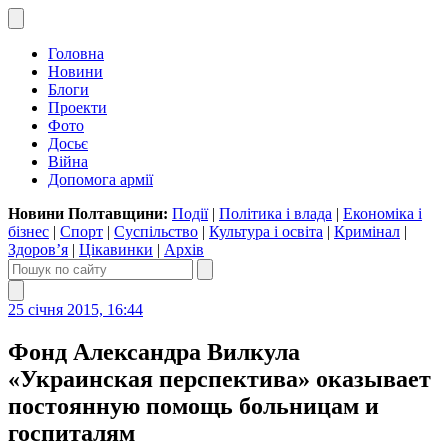
Головна
Новини
Блоги
Проекти
Фото
Досьє
Війна
Допомога армії
Новини Полтавщини:
Події
|
Політика і влада
|
Економіка і
бізнес
|
Спорт
|
Суспільство
|
Культура і освіта
|
Кримінал
|
Здоров’я
|
Цікавинки
|
Архів
25 січня 2015, 16:44
Фонд Александра Вилкула
«Украинская перспектива» оказывает
постоянную помощь больницам и
госпиталям