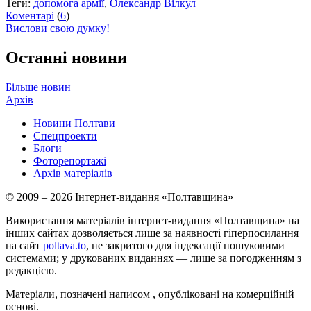
Теги:
допомога армії
,
Олександр Вілкул
Коментарі
(
6
)
Вислови свою думку!
Останні новини
Більше новин
Архів
Новини Полтави
Спецпроекти
Блоги
Фоторепортажі
Архів матеріалів
© 2009 – 2026 Інтернет-видання «Полтавщина»
Використання матеріалів інтернет-видання «Полтавщина» на
інших сайтах дозволяється лише за наявності гіперпосилання
на сайт
poltava.to
, не закритого для індексації пошуковими
системами; у друкованих виданнях — лише за погодженням з
редакцією.
Матеріали, позначені написом
, опубліковані на комерційній
основі.