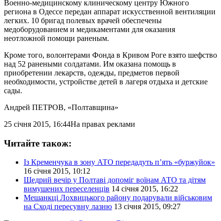
Военно-медицинскому клиническому центру Южного
региона в Одессе передан аппарат искусственной вентиляции
легких. 10 бригад полевых врачей обеспечены
медоборудованием и медикаментами для оказания
неотложной помощи раненым.
Кроме того, волонтерами Фонда в Кривом Роге взято шефство
над 52 ранеными солдатами. Им оказана помощь в
приобретении лекарств, одежды, предметов первой
необходимости, устройстве детей в лагеря отдыха и детские
сады.
Андрей ПЕТРОВ
, «Полтавщина»
25 січня 2015, 16:44
На правах реклами
Читайте також:
Із Кременчука в зону АТО передадуть п’ять «буржуйок»
16 січня 2015, 10:12
Щедрий вечір у Полтаві допоміг воїнам АТО та дітям
вимушених переселенців
14 січня 2015, 16:22
Мешанкці Лохвицького району подарували військовим
на Сході пересувну лазню
13 січня 2015, 09:27