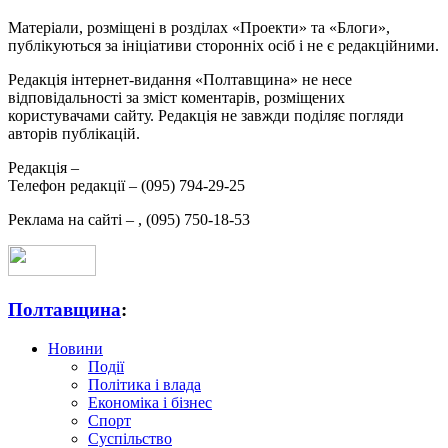
Матеріали, розміщені в розділах «Проекти» та «Блоги»,
публікуються за ініціативи сторонніх осіб і не є редакційними.
Редакція інтернет-видання «Полтавщина» не несе
відповідальності за зміст коментарів, розміщених
користувачами сайту. Редакція не завжди поділяє погляди
авторів публікацій.
Редакція –
Телефон редакції –
(095) 794-29-25
Реклама на сайті –
,
(095) 750-18-53
Полтавщина
:
Новини
Події
Політика і влада
Економіка і бізнес
Спорт
Суспільство