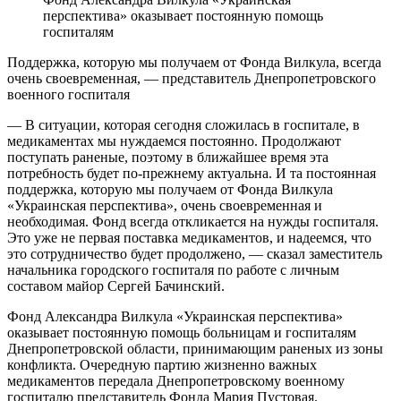
перспектива» оказывает постоянную помощь
госпиталям
Поддержка, которую мы получаем от Фонда Вилкула, всегда
очень своевременная, — представитель Днепропетровского
военного госпиталя
— В ситуации, которая сегодня сложилась в госпитале, в
медикаментах мы нуждаемся постоянно. Продолжают
поступать раненые, поэтому в ближайшее время эта
потребность будет по-прежнему актуальна. И та постоянная
поддержка, которую мы получаем от Фонда Вилкула
«Украинская перспектива», очень своевременная и
необходимая. Фонд всегда откликается на нужды госпиталя.
Это уже не первая поставка медикаментов, и надеемся, что
это сотрудничество будет продолжено, — сказал заместитель
начальника городского госпиталя по работе с личным
составом майор Сергей Бачинский.
Фонд Александра Вилкула «Украинская перспектива»
оказывает постоянную помощь больницам и госпиталям
Днепропетровской области, принимающим раненых из зоны
конфликта. Очередную партию жизненно важных
медикаментов передала Днепропетровскому военному
госпиталю представитель Фонда Мария Пустовая.