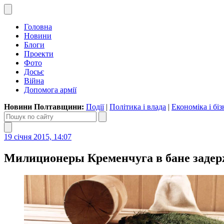
Головна
Новини
Блоги
Проекти
Фото
Досьє
Війна
Допомога армії
Новини Полтавщини:
Події
|
Політика і влада
|
Економіка і біз
19 січня 2015, 14:07
Милиционеры Кременчуга в бане задер