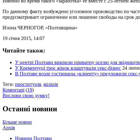
Именно во время такого «заработка» ее вместе с 25-летней же
По данному факту возбуждено уголовное производство по части
предусматривает ограничение или лишение свободы на срок до 
Илона ЧЕРНОГОР
, «Полтавщина»
19 січня 2015, 14:07
Читайте також:
У центрі Полтави викрили приватну оселю для звідництв
У Кременчуці троє жінок влаштували секс-бізнес
24 липня
В Полтаве возле гостиницы «клиенту» предложили секс-
Теги:
проституція
,
міліція
Коментарі
(
19
)
Вислови свою думку!
Останні новини
Більше новин
Архів
Новини Полтави