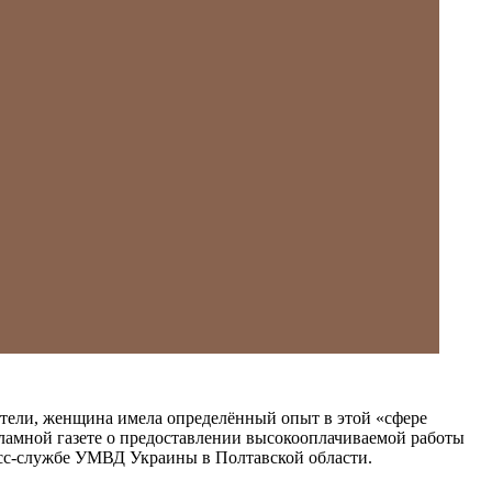
тели, женщина имела определённый опыт в этой «сфере
кламной газете о предоставлении высокооплачиваемой работы
есс-службе УМВД Украины в Полтавской области.