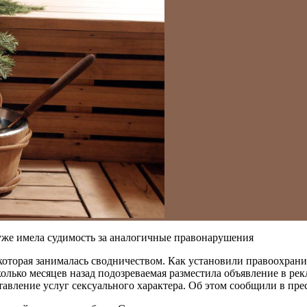
 уже имела судимость за аналогичные правонарушения
оторая занималась сводничеством. Как установили правоохрани
олько месяцев назад подозреваемая разместила объявление в ре
авление услуг сексуального характера. Об этом сообщили в пр