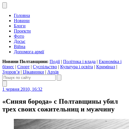
Головна
Новини
Блоги
Проекти
Фото
Досьє
Війна
Допомога армії
Новини Полтавщини:
Події
|
Політика і влада
|
Економіка і
бізнес
|
Спорт
|
Суспільство
|
Культура і освіта
|
Кримінал
|
Здоров’я
|
Цікавинки
|
Архів
1 червня 2010, 16:32
«Синяя борода» с Полтавщины убил
трех своих сожительниц и мужчину