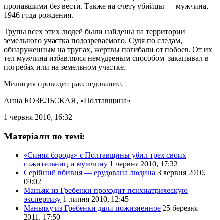
пропавшими без вести. Также на счету убийцы — мужчина,
1946 года рождения.
Трупы всех этих людей были найдены на территории
земельного участка подозреваемого. Судя по следам,
обнаруженным на трупах, жертвы погибали от побоев. От их
тел мужчина избавлялся немудреным способом: закапывал в
погребах или на земельном участке.
Милиция проводит расследование.
Анна КОЗЕЛЬСКАЯ
, «Полтавщина»
1 червня 2010, 16:32
Матеріали по темі:
«Синяя борода» с Полтавщины убил трех своих
сожительниц и мужчину
1 червня 2010, 17:32
Серійний вбивця — ерудована людина
3 червня 2010,
09:02
Маньяк из Гребенки проходит психиатрическую
экспертизу
1 липня 2010, 12:45
Маньяку из Гребенки дали пожизненное
25 березня
2011, 17:50