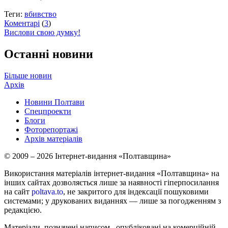
Теги:
вбивство
Коментарі
(
3
)
Вислови свою думку!
Останні новини
Більше новин
Архів
Новини Полтави
Спецпроекти
Блоги
Фоторепортажі
Архів матеріалів
© 2009 – 2026 Інтернет-видання «Полтавщина»
Використання матеріалів інтернет-видання «Полтавщина» на
інших сайтах дозволяється лише за наявності гіперпосилання
на сайт
poltava.to
, не закритого для індексації пошуковими
системами; у друкованих виданнях — лише за погодженням з
редакцією.
Матеріали, позначені написом
, опубліковані на комерційній