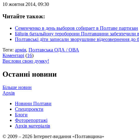
10 жовтня 2014, 09:30
Читайте також:
Семенченко в день выборов собирает в Полтаве партизан
Бійців батальйону тероборони Полтавщини забезпечили
Полтавські діти записали зворушливе відеозвернення до б
Теги:
армія
,
Полтавська ОДА / ОВА
Коментарі
(
16
)
Вислови свою думку!
Останні новини
Більше новин
Архів
Новини Полтави
Спецпроекти
Блоги
Фоторепортажі
Архів матеріалів
© 2009 – 2026 Інтернет-видання «Полтавщина»