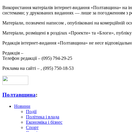
Використання матеріалів інтернет-видання «Полтавщина» на ін
системами; у друкованих виданнях — лише за погодженням з р
Матеріали, позначені написом
, опубліковані на комерційній ос
Матеріали, розміщені в розділах «Проекти» та «Блоги», публікую
Редакція інтернет-видання «Полтавщина» не несе відповідальнос
Редакція –
Телефон редакції –
(095) 794-29-25
Реклама на сайті –
,
(095) 750-18-53
Полтавщина
:
Новини
Події
Політика і влада
Економіка і бізнес
Спорт