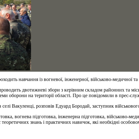
оходить навчання із вогневої, інженерної, військово-медичної та
роводить двотижневі збори з керівним складом районних та міськ
еми оборони на території області. Про це повідомили в прес-сл
в селі Вакуленці, розповів Едуард Бородай, заступник військового
ка, вогнева підготовка, інженерна підготовка, військово-медичн
теоретичних знань і практичних навичок, які необхідні особово