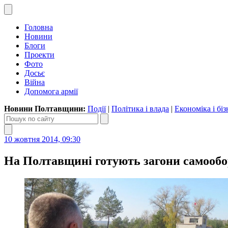
Головна
Новини
Блоги
Проекти
Фото
Досьє
Війна
Допомога армії
Новини Полтавщини:
Події
|
Політика і влада
|
Економіка і біз
10 жовтня 2014, 09:30
На Полтавщині готують загони самооб