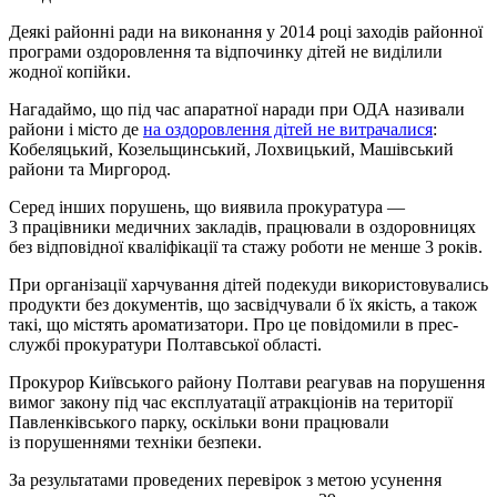
Деякі районні ради на виконання у 2014 році заходів районної
програми оздоровлення та відпочинку дітей не виділили
жодної копійки.
Нагадаймо, що під час апаратної наради при ОДА називали
райони і місто де
на оздоровлення дітей не витрачалися
:
Кобеляцький, Козельщинський, Лохвицький, Машівський
райони та Миргород.
Серед інших порушень, що виявила прокуратура —
3 працівники медичних закладів, працювали в оздоровницях
без відповідної кваліфікації та стажу роботи не менше 3 років.
При організації харчування дітей подекуди використовувались
продукти без документів, що засвідчували б їх якість, а також
такі, що містять ароматизатори. Про це повідомили в прес-
службі прокуратури Полтавської області.
Прокурор Київського району Полтави реагував на порушення
вимог закону під час експлуатації атракціонів на території
Павленківського парку, оскільки вони працювали
із порушеннями техніки безпеки.
За результатами проведених перевірок з метою усунення