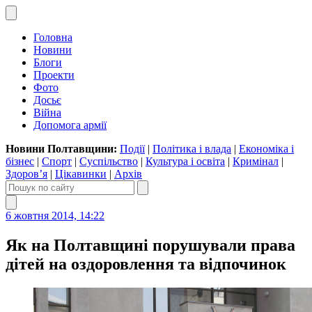
Головна
Новини
Блоги
Проекти
Фото
Досьє
Війна
Допомога армії
Новини Полтавщини:
Події
|
Політика і влада
|
Економіка і
бізнес
|
Спорт
|
Суспільство
|
Культура і освіта
|
Кримінал
|
Здоров’я
|
Цікавинки
|
Архів
6 жовтня 2014, 14:22
Як на Полтавщині порушували права
дітей на оздоровлення та відпочинок