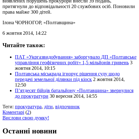
виявлених порушень прокурори внесли 39 подань,
притягнули до відповідальності 20 службових осіб. Поновили
права майже 300 дітей.
Ілона ЧОРНОГОР
, «Полтавщина»
6 жовтня 2014, 14:22
Читайте також:
ПАТ «Укргазвидобування» заборгувало ДП «Полтавське
управління геофізичних робіт» 1,5 мільйонів гривень
3
жовтня 2014, 10:15
Полтавська міськрада ігнорує рішення суду щодо
передачі земельної ділянки під кіоск
2 жовтня 2014,
12:50
П’ятдесят бійців батальйону «Полтавщина» звернулися
до прокуратури
30 вересня 2014, 14:55
Теги:
прокуратура
,
діти
,
відпочинок
Коментарі
(
2
)
Вислови свою думку!
Останні новини