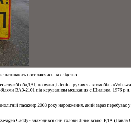
не називають посилаючись на слідство
прес-службі облДАІ, по вулиці Леніна рухався автомобіль «Volks
обілями ВАЗ-2101 під керуванням мешканця с.Шилівка, 1976 р.н. 
літній пасажир 2008 року народження, який зараз перебуває у ре
kswagen Caddy» знаходився син голови Зіньківської РДА (Павла 