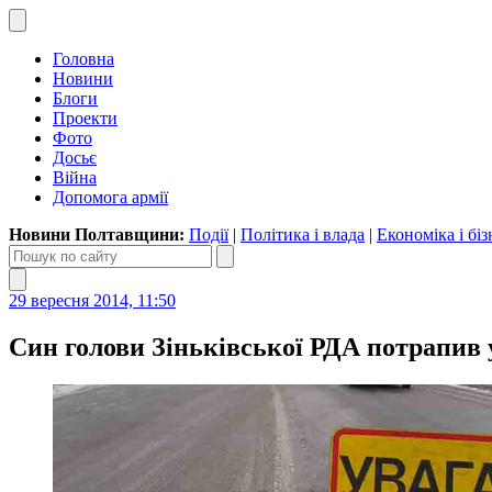
Головна
Новини
Блоги
Проекти
Фото
Досьє
Війна
Допомога армії
Новини Полтавщини:
Події
|
Політика і влада
|
Економіка і біз
29 вересня 2014, 11:50
Син голови Зіньківської РДА потрапив 