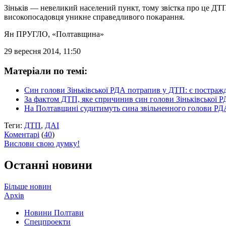
Зіньків — невеликий населений пункт, тому звістка про це ДТП
високопосадовця уникне справедливого покарання.
Ян ПРУГЛО
, «Полтавщина»
29 вересня 2014, 11:50
Матеріали по темі:
Син голови Зіньківської РДА потрапив у ДТП: є постраж
За фактом ДТП, яке спричинив син голови Зіньківської 
На Полтавщині судитимуть сина звільненного голови РД
Теги:
ДТП
,
ДАІ
Коментарі
(
40
)
Вислови свою думку!
Останні новини
Більше новин
Архів
Новини Полтави
Спецпроекти