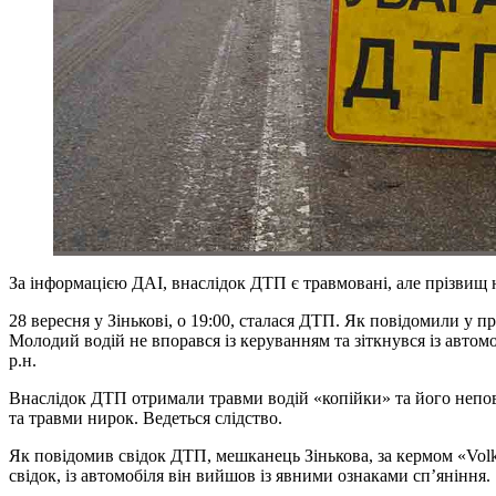
За інформацією ДАІ, внаслідок ДТП є травмовані, але прізвищ 
28 вересня у Зінькові, о 19:00, сталася ДТП. Як повідомили у 
Молодий водій не впорався із керуванням та зіткнувся із автом
р.н.
Внаслідок ДТП отримали травми водій «копійки» та його неповно
та травми нирок. Ведеться слідство.
Як повідомив свідок ДТП, мешканець Зінькова, за кермом «Vol
свідок, із автомобіля він вийшов із явними ознаками сп’яніння.