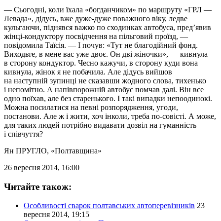
— Сьогодні, коли їхала «богданчиком» по маршруту «ГРЛ —
Левада», дідусь, вже дуже-дуже поважного віку, ледве
кульгаючи, піднявся важко по сходинках автобуса, пред’явив
жінці-кондуктору посвідчення на пільговий проїзд, —
повідомила Таїсія. — І почув: «Тут не благодійний фонд.
Виходьте, в мене вас уже двоє. Он дві жіночки», — кивнула
в сторону кондуктор. Чесно кажучи, в сторону куди вона
кивнула, жінок я не побачила. Але дідусь вийшов
на наступній зупинці не сказавши жодного слова, тихенько
і непомітно. А напівпорожній автобус помчав далі. Він все
одно поїхав, але без старенького. І такі випадки непоодинокі.
Можна посилатися на певні розпорядження, угоди,
постанови. Але ж і жити, хоч інколи, треба по-совісті. А може,
для таких людей потрібно видавати дозвіл на гуманність
і співчуття?
Ян ПРУГЛО
, «Полтавщина»
26 вересня 2014, 16:00
Читайте також:
Особливості сварок полтавських автоперевізників
23
вересня 2014, 19:15