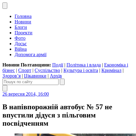
Головна
Новини
Блоги
Проекти
Фото
Досьє
Війна
Допомога армії
Новини Полтавщини:
Події
|
Політика і влада
|
Економіка і
бізнес
|
Спорт
|
Суспільство
|
Культура і освіта
|
Кримінал
|
Здоров’я
|
Цікавинки
|
Архів
26 вересня 2014, 16:00
В напівпорожній автобус № 57 не
впустили дідуся з пільговим
посвідченням