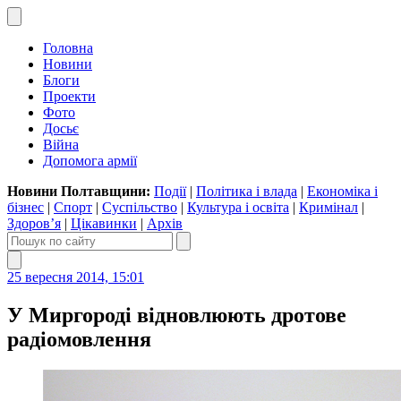
Головна
Новини
Блоги
Проекти
Фото
Досьє
Війна
Допомога армії
Новини Полтавщини:
Події
|
Політика і влада
|
Економіка і
бізнес
|
Спорт
|
Суспільство
|
Культура і освіта
|
Кримінал
|
Здоров’я
|
Цікавинки
|
Архів
25 вересня 2014, 15:01
У Миргороді відновлюють дротове
радіомовлення