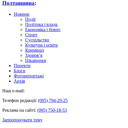
Полтавщина
:
Новини
Події
Політика і влада
Економіка і бізнес
Спорт
Суспільство
Культура і освіта
Кримінал
Здоров’я
Цікавинки
Проекти
Блоги
Фоторепортажі
Архів
Наш e-mail:
Телефон редакції:
(095) 794-29-25
Реклама на сайті:
(095) 750-18-53
Запропонувати тему