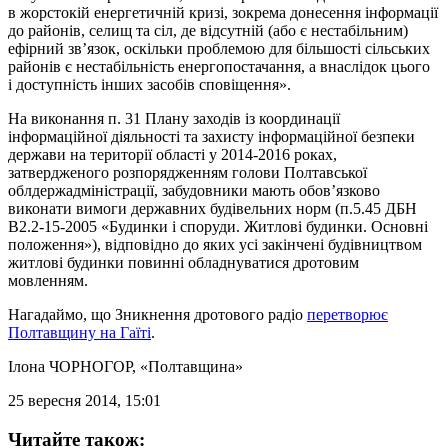
в жорстокій енергетичній кризі, зокрема донесення інформації
до районів, селищ та сіл, де відсутній (або є нестабільним)
ефірний зв’язок, оскільки проблемою для більшості сільських
районів є нестабільність енергопостачання, а внаслідок цього
і доступність інших засобів сповіщення».
На виконання п. 31 Плану заходів із координації
інформаційної діяльності та захисту інформаційної безпеки
держави на території області у 2014-2016 роках,
затвердженого розпорядженням голови Полтавської
облдержадміністрації, забудовники мають обов’язково
виконати вимоги державних будівельних норм (п.5.45 ДБН
В2.2-15-2005 «Будинки і споруди. Житлові будинки. Основні
положення»), відповідно до яких усі закінчені будівництвом
житлові будинки повинні обладнуватися дротовим
мовленням.
Нагадаймо, що Зникнення дротового радіо
перетворює
Полтавщину на Гаїті
.
Ілона ЧОРНОГОР
, «Полтавщина»
25 вересня 2014, 15:01
Читайте також: