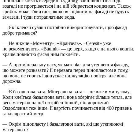
пінопласт клеять всередині будинку, зовнішня стіна тоді
взагалі не прогрівається і на ній збирається конденсат. Також
грибок може з’явитися, якщо всі щілини на фасаді не будуть
замазані і туди потраплятиме вода.
— Які клеючі суміші потрібно використовувати, щоб фасад
добре тримався?
— Не нижче «Моменту»; «Крайзель». «Ceresit» уже
не рекомендують. «Baumit» — це верх, якщо є на нього кошти,
краще повністю фасад ним поклеїти.
— А про мінеральну вату, як матеріал для утеплення фасаду,
що можете розказати? Її перевага перед пінопластом в тому,
що вона не горить і допускає циркуляцію повітря, але вона
дорожча.
— Є базальтова вата. Мінеральна вата — це вже в минулому.
Коли клеїться базальтова вата, вона зберігає більше тепла, але
весь матеріал на неї потрібен інший, він дорожчий.
Оздоблення теж інше. Її вартість починається від 400 гривень
за квадратний метр.
— Окрім пінопласту і базальтової вати, які ще утеплюючі
матеріали є?