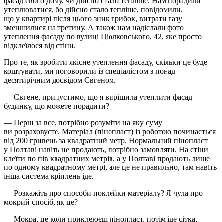
фасад свого дому, чи дійсно стало тепліше. Нам порадили
утеплюватися, бо дійсно стало тепліше, повідомили,
що у квартирі після цього зник грибок, витрати газу
зменшилися на третину. А також нам надіслали фото
утеплення фасаду по вулиці Ціолковського, 42, яке просто
відклеїлося від стіни.
Про те, як зробити якісне утеплення фасаду, скільки це буде
коштувати, ми поговорили із спеціалістом з понад
десятирічним досвідом Євгеном.
— Євгене, припустимо, що я вирішила утеплити фасад
будинку, що можете порадити?
— Перш за все, потрібно розуміти на яку суму
ви розраховуєте. Матеріал (пінопласт) із роботою починається
від 200 гривень за квадратний метр. Нормальний пінопласт
у Полтаві навіть не продають, потрібно замовляти. На стіни
клеїти по пів квадратних метрів, а у Полтаві продають лише
по одному квадратному метрі, але це не правильно, там навіть
інша система кріплень іде.
— Розкажіть про способи поклейки матеріалу? Я чула про
мокрий спосіб, як це?
— Мокра, це коли приклеюєш пінопласт, потім іде сітка,