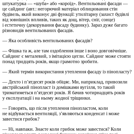
штукатурка — «шуба» або «короїд». Вентильовані фасади —
це сайдинг (авт.: негорючий матеріал облицювання стін
будівель, який виконує дві функції: утилітарну (захист будівлі
від зовнішніх впливів, таких як дощ, вітер, сніг, сонце)
і естетичну (декорування фасаду будинку). Зараз дуже багато
різновидів вентильованих фасадів.
— Яка особливість вентильованих фасадів?
— Фішка та ж, але там оздоблення інше і воно довговічніше.
Сайдинг є металевий, з імітацією цегли. Сайдинг може стояти
понад тридцять років, якщо грамотно зробити.
— Який термін використання утеплення фасаду із пінопласту?
— Дехто і п’ятдесят років обіцяє. Ми, наприклад, привозили
австрійський пінопласт із домішками вугілля, то такий
триматиметься п’ятдесят років. Я бачив чотирнадцять років
у експлуатації і на ньому жодної тріщинки.
— Говорять, що після утеплення пінопластом, коли
не відбувається вентиляції, з’являються конденсат і може
завестися грибок?
— Ні, навпаки. Знаєте коли грибок може завестися? Коли