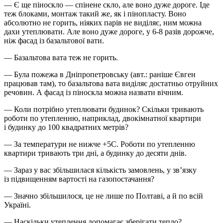
— Є ще піноскло — спінене скло, але воно дуже дороге. Іде
теж блоками, монтаж такий же, як і пінопласту. Воно
абсолютно не горить, ніяких парів не виділяє, ним можна
дахи утеплювати. Але воно дуже дороге, у 6-8 разів дорожче,
ніж фасад із базальтової вати.
— Базальтова вата теж не горить.
— Була пожежа в Дніпропетровську (авт.: раніше Євген
працював там), то базальтова вата виділяє достатньо отруйних
речовин. А фасад із піноскла можна назвати вічним.
— Коли потрібно утеплювати будинок? Скільки тривають
роботи по утепленню, наприклад, двокімнатної квартири
і будинку до 100 квадратних метрів?
— За температури не нижче +5С. Роботи по утепленню
квартири тривають три дні, а будинку до десяти днів.
— Зараз у вас збільшилася кількість замовлень, у зв’язку
із підвищенням вартості на газопостачання?
— Значно збільшилося, це не лише по Полтаві, а й по всій
Україні.
— Наскільки утеплення допомагає зберігати тепло?