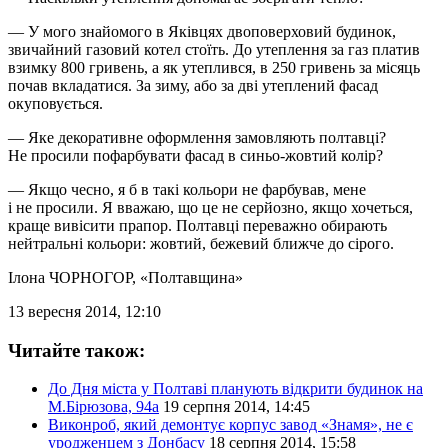
— У мого знайомого в Яківцях двоповерховий будинок,
звичайний газовий котел стоїть. До утеплення за газ платив
взимку 800 гривень, а як утеплився, в 250 гривень за місяць
почав вкладатися. За зиму, або за дві утеплений фасад
окуповується.
— Яке декоративне оформлення замовляють полтавці?
Не просили пофарбувати фасад в синьо-жовтий колір?
— Якщо чесно, я б в такі кольори не фарбував, мене
і не просили. Я вважаю, що це не серйозно, якщо хочеться,
краще вивісити прапор. Полтавці переважно обирають
нейтральні кольори: жовтий, бежевий ближче до сірого.
Ілона ЧОРНОГОР
, «Полтавщина»
13 вересня 2014, 12:10
Читайте також:
До Дня міста у Полтаві планують відкрити будинок на
М.Бірюзова, 94а
19 серпня 2014, 14:45
Виконроб, який демонтує корпус завод «Знамя», не є
уродженцем з Донбасу
18 серпня 2014, 15:58