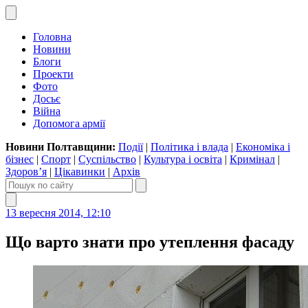
Головна
Новини
Блоги
Проекти
Фото
Досьє
Війна
Допомога армії
Новини Полтавщини:
Події
|
Політика і влада
|
Економіка і
бізнес
|
Спорт
|
Суспільство
|
Культура і освіта
|
Кримінал
|
Здоров’я
|
Цікавинки
|
Архів
13 вересня 2014, 12:10
Що варто знати про утеплення фасаду