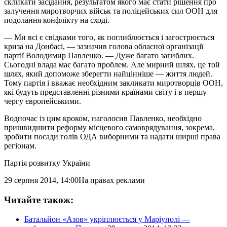
скликати засідання, результатом якого має стати рішення про
залучення миротворчих військ та поліцейських сил ООН для
подолання конфлікту на сході.
— Ми всі є свідками того, як поглиблюється і загострюється
криза на Донбасі, — зазначив голова обласної організації
партії Володимир Павленко. — Дуже багато загиблих.
Сьогодні влада має багато проблем. Але мирний шлях, це той
шлях, який допоможе зберегти найцінніше — життя людей.
Тому партія і вважає необхідним закликати миротворців ООН,
які будуть представленні різними країнами світу і в першу
чергу європейськими.
Водночас із цим кроком, наголосив Павленко, необхідно
пришвидшити реформу місцевого самоврядування, зокрема,
зробити посади голів ОДА виборними та надати ширші права
регіонам.
Партія розвитку України
29 серпня 2014, 14:00
На правах реклами
Читайте також:
Батальйон «Азов» укріплюється у Маріуполі —