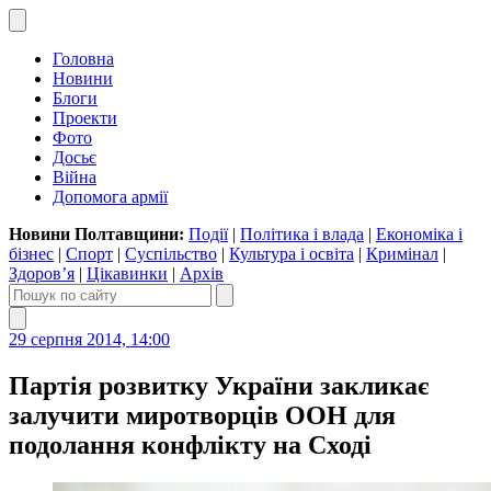
Головна
Новини
Блоги
Проекти
Фото
Досьє
Війна
Допомога армії
Новини Полтавщини:
Події
|
Політика і влада
|
Економіка і
бізнес
|
Спорт
|
Суспільство
|
Культура і освіта
|
Кримінал
|
Здоров’я
|
Цікавинки
|
Архів
29 серпня 2014, 14:00
Партія розвитку України закликає
залучити миротворців ООН для
подолання конфлікту на Сході