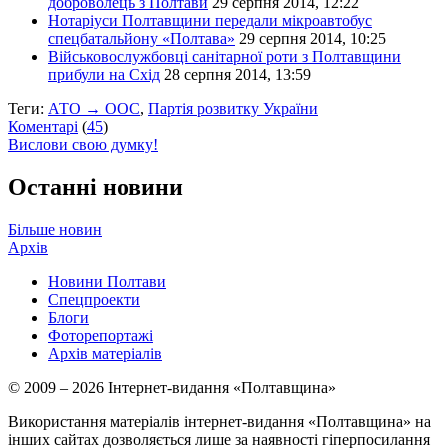
доброволець з Полтави
29 серпня 2014, 12:22
Нотаріуси Полтавщини передали мікроавтобус
спецбатальйону «Полтава»
29 серпня 2014, 10:25
Військовослужбовці санітарної роти з Полтавщини
прибули на Схід
28 серпня 2014, 13:59
Теги:
АТО → ООС
,
Партія розвитку України
Коментарі
(
45
)
Вислови свою думку!
Останні новини
Більше новин
Архів
Новини Полтави
Спецпроекти
Блоги
Фоторепортажі
Архів матеріалів
© 2009 – 2026 Інтернет-видання «Полтавщина»
Використання матеріалів інтернет-видання «Полтавщина» на
інших сайтах дозволяється лише за наявності гіперпосилання