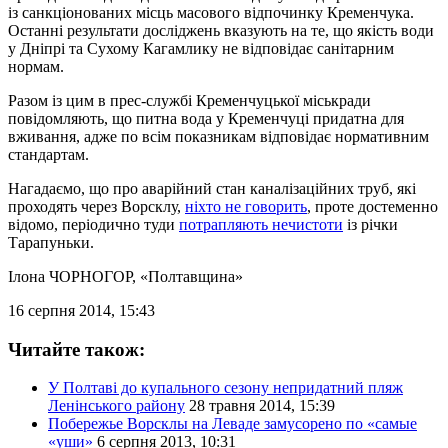
із санкціонованих місць масового відпочинку Кременчука.
Останні результати досліджень вказують на те, що якість води
у Дніпрі та Сухому Кагамлику не відповідає санітарним
нормам.
Разом із цим в прес-службі Кременчуцької міськради
повідомляють, що питна вода у Кременчуці придатна для
вживання, адже по всім показникам відповідає нормативним
стандартам.
Нагадаємо, що про аварійний стан каналізаційних труб, які
проходять через Ворсклу,
ніхто не говорить
, проте достеменно
відомо, періодично туди
потрапляють нечистоти
із річки
Тарапуньки.
Ілона ЧОРНОГОР
, «Полтавщина»
16 серпня 2014, 15:43
Читайте також:
У Полтаві до купального сезону непридатний пляж
Ленінського району
28 травня 2014, 15:39
Побережье Ворсклы на Леваде замусорено по «самые
«уши»
6 серпня 2013, 10:31