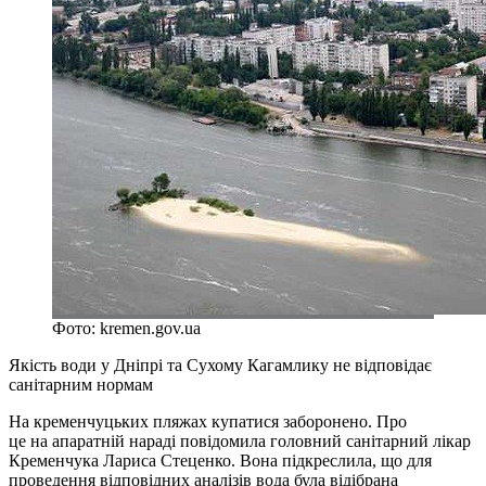
Фото: kremen.gov.ua
Якість води у Дніпрі та Сухому Кагамлику не відповідає
санітарним нормам
На кременчуцьких пляжах купатися заборонено. Про
це на апаратній нараді повідомила головний санітарний лікар
Кременчука Лариса Стеценко. Вона підкреслила, що для
проведення відповідних аналізів вода була відібрана