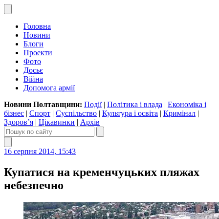
Головна
Новини
Блоги
Проекти
Фото
Досьє
Війна
Допомога армії
Новини Полтавщини:
Події
|
Політика і влада
|
Економіка і
бізнес
|
Спорт
|
Суспільство
|
Культура і освіта
|
Кримінал
|
Здоров’я
|
Цікавинки
|
Архів
16 серпня 2014, 15:43
Купатися на кременчуцьких пляжах
небезпечно