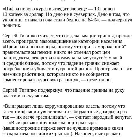
«Цифра нового курса выглядит зловеще — 13 гривен
13 копеек за доллар. Но дело не в суевериях. Дело в том, что
украинцы с начала года стали беднее на 64%», — подчеркнул
политик.
Сергей Тигипко считает, что от девальвации гривны, прежде
всего, проиграли малозащищенные категории населения.
«Проиграли пенсионеры, потому что при „замороженной“
правительством пенсии никто не отменял рост цен
на продукты, лекарства и коммунальные услуги^; малый
и средний бизнес, потому что падение гривны снижает
потребление и убивает внутренний рынок. Проигрывают все
наемные работники, которым никто не собирается
компенсировать курсовую разницу», — отметил он.
Сергей Тигипко подчеркнул, что падение гривны на руку
власти и спекулянтам.
«Выигрывает лишь коррумпированная власть, потому что
за счет инфляции увеличиваются бюджетные доходы, а раз
так — их легче «распиливать», — считает народный депутат,
— «Выигрывают крупные экспортеры сырья
(машиностроение переживает не лучшие времена в связи
с закрытием российских рынков). Наконец, выигрывают