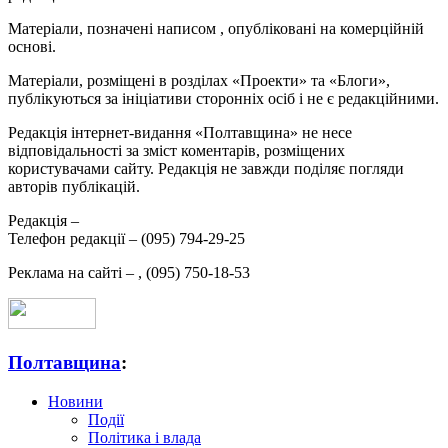
Матеріали, позначені написом
, опубліковані на комерційній
основі.
Матеріали, розміщені в розділах «Проекти» та «Блоги»,
публікуються за ініціативи сторонніх осіб і не є редакційними.
Редакція інтернет-видання «Полтавщина» не несе
відповідальності за зміст коментарів, розміщених
користувачами сайту. Редакція не завжди поділяє погляди
авторів публікацій.
Редакція –
Телефон редакції –
(095) 794-29-25
Реклама на сайті –
,
(095) 750-18-53
Полтавщина
:
Новини
Події
Політика і влада