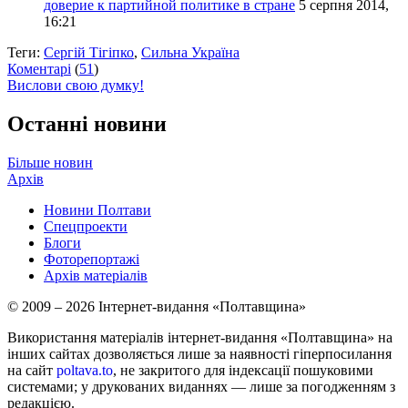
доверие к партийной политике в стране
5 серпня 2014,
16:21
Теги:
Сергій Тігіпко
,
Сильна Україна
Коментарі
(
51
)
Вислови свою думку!
Останні новини
Більше новин
Архів
Новини Полтави
Спецпроекти
Блоги
Фоторепортажі
Архів матеріалів
© 2009 – 2026 Інтернет-видання «Полтавщина»
Використання матеріалів інтернет-видання «Полтавщина» на
інших сайтах дозволяється лише за наявності гіперпосилання
на сайт
poltava.to
, не закритого для індексації пошуковими
системами; у друкованих виданнях — лише за погодженням з
редакцією.