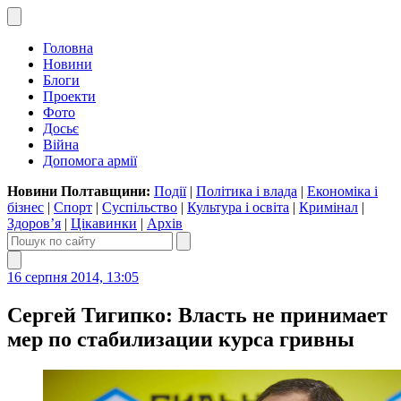
Головна
Новини
Блоги
Проекти
Фото
Досьє
Війна
Допомога армії
Новини Полтавщини:
Події
|
Політика і влада
|
Економіка і
бізнес
|
Спорт
|
Суспільство
|
Культура і освіта
|
Кримінал
|
Здоров’я
|
Цікавинки
|
Архів
16 серпня 2014, 13:05
Сергей Тигипко: Власть не принимает
мер по стабилизации курса гривны