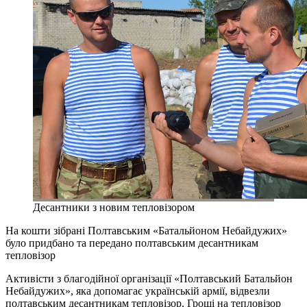
Десантники з новим тепловізором
На кошти зібрані Полтавським «Батальйоном Небайдужих»
було придбано та передано полтавським десантникам
тепловізор
Активісти з благодійної організації «Полтавський Батальйон
Небайдужих», яка допомагає українській армії, відвезли
полтавським десантникам тепловізор. Гроші на тепловізор