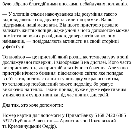
було зібрано благодійними внесками небайдужих полтавців.
— У хлопців сльози накочувалися від розуміння такого
відповідального подарунку та сили підтримки. Вашої
підтримки, наші меценати. Від цього пристрою реально
залежать життя хлопців, адже уночі з його допомогою можна
помітити ворожих розвідників, диверсантів чи колону
найманців, — повідомляють активісти на своїй сторінці
у фейсбуці.
Тепловізор — це пристрій який розпізнає температуру в зоні
досліджуваної поверхні, і відображає її на дисплеї. Його часто
використовують, як пристрій для нічного бачення. Але якщо
пристрій нічного бачення, підсилюючи світло яке попадає
в об’єктив, починає сліпити у випадку яскравого світла,
то тепловізор позбавлений такого недоліку, бо реагує
виключно на тепло. Такий прилад дуже є дуже ефективним
у виявлення супротивника під час нічних диверсій.
Для тих, хто хоче допомогти:
Номер картки для допомоги у ПриватБанку 5168 7420 6385
5377 (Бубнюк Валентин — Архиєпископ Полтавський
та Кременчуцький Федір).