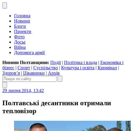
Головна
Новини
Блоги
Проекти
Фото
Досьє
Війна
Допомога армії
Новини Полтавщини:
Події
|
Політика і влада
|
Економіка і
бізнес
|
Спорт
|
Суспільство
|
Культура і освіта
|
Кримінал
|
Здоров’я
|
Цікавинки
|
Архів
29 липня 2014, 13:42
Полтавські десантники отримали
тепловізор