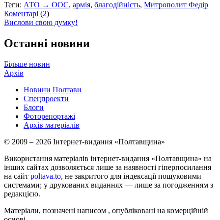
Теги:
АТО → ООС
,
армія
,
благодійність
,
Митрополит Федір
Коментарі
(
2
)
Вислови свою думку!
Останні новини
Більше новин
Архів
Новини Полтави
Спецпроекти
Блоги
Фоторепортажі
Архів матеріалів
© 2009 – 2026 Інтернет-видання «Полтавщина»
Використання матеріалів інтернет-видання «Полтавщина» на
інших сайтах дозволяється лише за наявності гіперпосилання
на сайт
poltava.to
, не закритого для індексації пошуковими
системами; у друкованих виданнях — лише за погодженням з
редакцією.
Матеріали, позначені написом
, опубліковані на комерційній
основі.