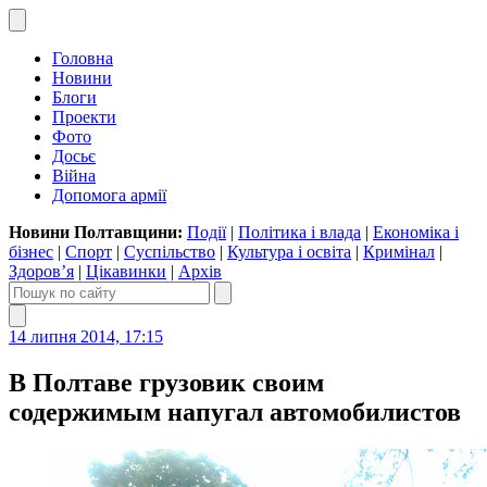
Головна
Новини
Блоги
Проекти
Фото
Досьє
Війна
Допомога армії
Новини Полтавщини:
Події
|
Політика і влада
|
Економіка і
бізнес
|
Спорт
|
Суспільство
|
Культура і освіта
|
Кримінал
|
Здоров’я
|
Цікавинки
|
Архів
14 липня 2014, 17:15
В Полтаве грузовик своим
содержимым напугал автомобилистов