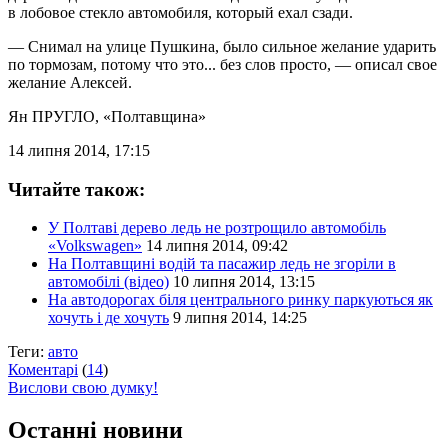
в лобовое стекло автомобиля, который ехал сзади.
— Снимал на улице Пушкина, было сильное желание ударить
по тормозам, потому что это... без слов просто, — описал свое
желание Алексей.
Ян ПРУГЛО
, «Полтавщина»
14 липня 2014, 17:15
Читайте також:
У Полтаві дерево ледь не розтрощило автомобіль
«Volkswagen»
14 липня 2014, 09:42
На Полтавщині водій та пасажир ледь не згоріли в
автомобілі (відео)
10 липня 2014, 13:15
На автодорогах біля центрального ринку паркуються як
хочуть і де хочуть
9 липня 2014, 14:25
Теги:
авто
Коментарі
(
14
)
Вислови свою думку!
Останні новини