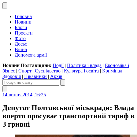
Головна
Новини
Блоги
Проекти
Фото
Досьє
Війна
Допомога армії
Новини Полтавщини:
Події
|
Політика і влада
|
Економіка і
бізнес
|
Спорт
|
Суспільство
|
Культура і освіта
|
Кримінал
|
Здоров’я
|
Цікавинки
|
Архів
14 липня 2014, 16:25
Депутат Полтавської міськради: Влада
вперто просуває транспортний тариф в
3 гривні