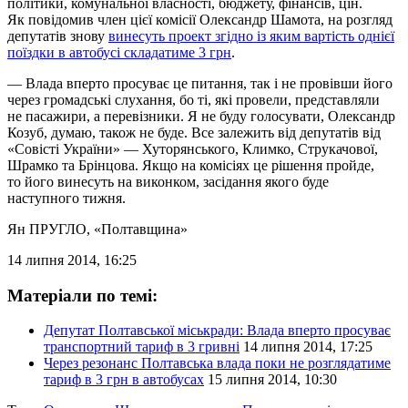
політики, комунальної власності, бюджету, фінансів, цін.
Як повідомив член цієї комісії Олександр Шамота, на розгляд
депутатів знову
винесуть проект згідно із яким вартість однієї
поїздки в автобусі складатиме 3 грн
.
— Влада вперто просуває це питання, так і не провівши його
через громадські слухання, бо ті, які провели, представляли
не пасажири, а перевізники. Я не буду голосувати, Олександр
Козуб, думаю, також не буде. Все залежить від депутатів від
«Совісті України» — Хуторянського, Климко, Струкачової,
Шрамко та Брінцова. Якщо на комісіях це рішення пройде,
то його винесуть на виконком, засідання якого буде
наступного тижня.
Ян ПРУГЛО
, «Полтавщина»
14 липня 2014, 16:25
Матеріали по темі:
Депутат Полтавської міськради: Влада вперто просуває
транспортний тариф в 3 гривні
14 липня 2014, 17:25
Через резонанс Полтавська влада поки не розглядатиме
тариф в 3 грн в автобусах
15 липня 2014, 10:30