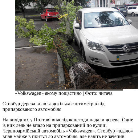
«Volkswagen» якому пощастило | Фото: читача
Стовбур дерева впав за декілька сантиметрів від
припаркованого автомобіля
На вихідних у Полтаві внаслідок негоди падали дерева. Одне
із них ледь не впало на припаркований по вулиці
Червноармійській автомобіль «Volkswagen». Стовбур «вдало»
впав майже в притул до автомобіля, але навіть не зачепив