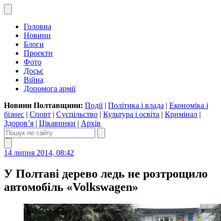
Головна
Новини
Блоги
Проекти
Фото
Досьє
Війна
Допомога армії
Новини Полтавщини:
Події
|
Політика і влада
|
Економіка і
бізнес
|
Спорт
|
Суспільство
|
Культура і освіта
|
Кримінал
|
Здоров’я
|
Цікавинки
|
Архів
14 липня 2014, 08:42
У Полтаві дерево ледь не розтрощило
автомобіль «Volkswagen»