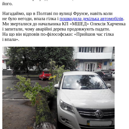
його.
Нагадаймо, що в Полтаві по вулиці Фрунзе, навіть коли
не було негоди, впала гілка і
пошкодила декілька автомобілів
.
Ми зверталися до начальника КП «МШЕД» Олексія Харченка
і запитали, чому аварійні дерева продовжують падати.
На що він відповів по-філософськи: «Прийшов час гілка
і впала».