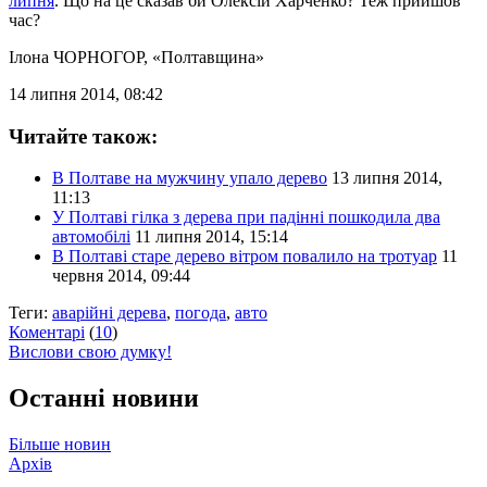
липня
. Що на це сказав би Олексій Харченко? Теж прийшов
час?
Ілона ЧОРНОГОР
, «Полтавщина»
14 липня 2014, 08:42
Читайте також:
В Полтаве на мужчину упало дерево
13 липня 2014,
11:13
У Полтаві гілка з дерева при падінні пошкодила два
автомобілі
11 липня 2014, 15:14
В Полтаві старе дерево вітром повалило на тротуар
11
червня 2014, 09:44
Теги:
аварійні дерева
,
погода
,
авто
Коментарі
(
10
)
Вислови свою думку!
Останні новини
Більше новин
Архів