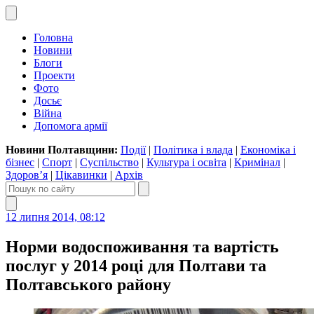
Головна
Новини
Блоги
Проекти
Фото
Досьє
Війна
Допомога армії
Новини Полтавщини:
Події
|
Політика і влада
|
Економіка і
бізнес
|
Спорт
|
Суспільство
|
Культура і освіта
|
Кримінал
|
Здоров’я
|
Цікавинки
|
Архів
12 липня 2014, 08:12
Норми водоспоживання та вартість
послуг у 2014 році для Полтави та
Полтавського району