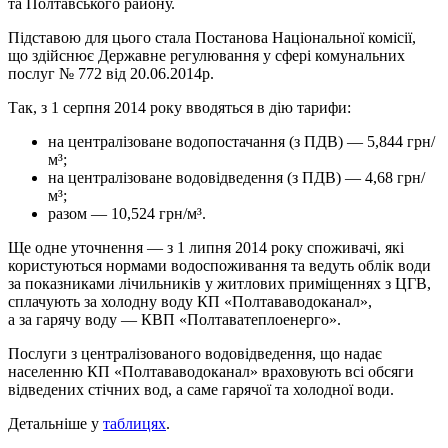
та Полтавського району.
Підставою для цього стала Постанова Національної комісії,
що здійснює Державне регулювання у сфері комунальних
послуг № 772 від 20.06.2014р.
Так, з 1 серпня 2014 року вводяться в дію тарифи:
на централізоване водопостачання (з ПДВ) — 5,844 грн/
м³;
на централізоване водовідведення (з ПДВ) — 4,68 грн/
м³;
разом — 10,524 грн/м³.
Ще одне уточнення — з 1 липня 2014 року споживачі, які
користуються нормами водоспоживання та ведуть облік води
за показниками лічильників у житлових приміщеннях з ЦГВ,
сплачують за холодну воду КП «Полтававодоканал»,
а за гарячу воду — КВП «Полтаватеплоенерго».
Послуги з централізованого водовідведення, що надає
населенню КП «Полтававодоканал» враховують всі обсяги
відведених стічних вод, а саме гарячої та холодної води.
Детальніше у
таблицях
.