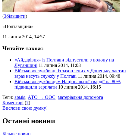
(
Збільшити
)
«Полтавщина»
11 липня 2014, 14:57
Читайте також:
«Айдарівця» із Полтави відпустили з полону на
Луганщині
11 липня 2014, 11:08
Військовослужбовці із захоплених у Донецьку частин
зараз несуть службу у Полтаві
11 липня 2014, 09:48
Військовослужбовцям Національної гвардії на 80%
підвищили зарплати
10 липня 2014, 16:15
Теги:
армія
,
АТО → ООС
,
матеріальна допомога
Коментарі
(
7
)
Вислови свою думку!
Останні новини
Більше новин