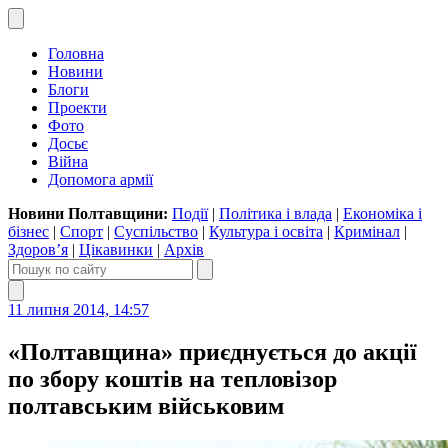
Головна
Новини
Блоги
Проекти
Фото
Досьє
Війна
Допомога армії
Новини Полтавщини:
Події
|
Політика і влада
|
Економіка і
бізнес
|
Спорт
|
Суспільство
|
Культура і освіта
|
Кримінал
|
Здоров’я
|
Цікавинки
|
Архів
11 липня 2014, 14:57
«Полтавщина» приєднується до акції
по збору коштів на тепловізор
полтавським військовим