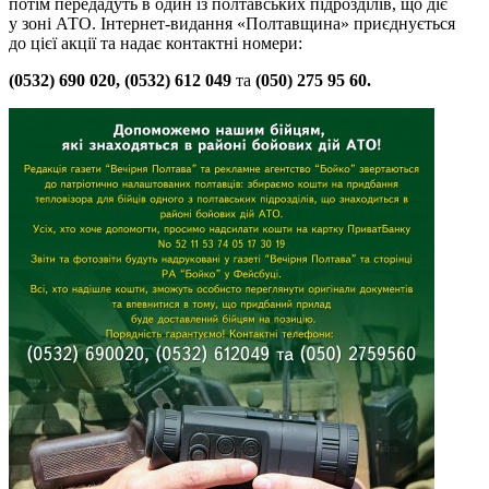
потім передадуть в один із полтавських підрозділів, що діє
у зоні АТО. Інтернет-видання «Полтавщина» приєднується
до цієї акції та надає контактні номери:
(0532) 690 020, (0532) 612 049
та
(050) 275 95 60.