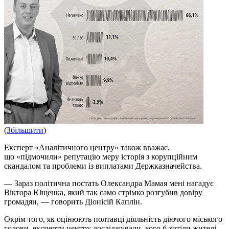
(
Збільшити
)
Експерт «Аналітичного центру» також вважає,
що «підмочили» репутацію меру історія з корупційним
скандалом та проблеми із виплатами Держказначейства.
— Зараз політична постать Олександра Мамая мені нагадує
Віктора Ющенка, який так само стрімко розгубив довіру
громадян, — говорить Діонісій Каплін.
Окрім того, як оцінюють полтавці діяльність діючого міського
голови, експерти центру досліджували, кого б хотіли жителі