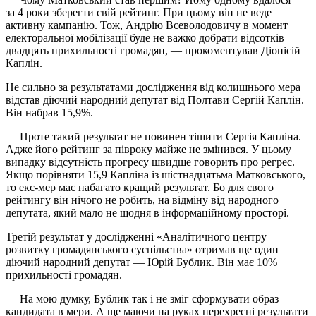
за 4 роки зберегти свій рейтинг. При цьому він не веде
активну кампанію. Тож, Андрію Всеволодовичу в момент
електоральної мобілізації буде не важко добрати відсотків
двадцять прихильності громадян, — прокоментував Діонісій
Каплін.
Не сильно за результатами дослідження від колишнього мера
відстав діючий народний депутат від Полтави Сергій Каплін.
Він набрав 15,9%.
— Проте такий результат не повинен тішити Сергія Капліна.
Адже його рейтинг за півроку майже не змінився. У цьому
випадку відсутність прогресу швидше говорить про регрес.
Якщо порівняти 15,9 Капліна із шістнадцятьма Матковського,
то екс-мер має набагато кращий результат. Бо для свого
рейтингу він нічого не робить, на відміну від народного
депутата, який мало не щодня в інформаційному просторі.
Третій результат у дослідженні «Аналітичного центру
розвитку громадянського суспільства» отримав ще один
діючий народний депутат — Юрій Бублик. Він має 10%
прихильності громадян.
— На мою думку, Бублик так і не зміг сформувати образ
кандидата в мери. А ще маючи на руках перехресні результати