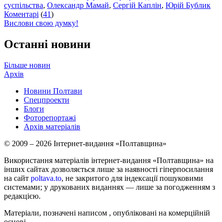
суспільства
,
Олександр Мамай
,
Сергій Каплін
,
Юрій Бублик
Коментарі
(
41
)
Вислови свою думку!
Останні новини
Більше новин
Архів
Новини Полтави
Спецпроекти
Блоги
Фоторепортажі
Архів матеріалів
© 2009 – 2026 Інтернет-видання «Полтавщина»
Використання матеріалів інтернет-видання «Полтавщина» на
інших сайтах дозволяється лише за наявності гіперпосилання
на сайт
poltava.to
, не закритого для індексації пошуковими
системами; у друкованих виданнях — лише за погодженням з
редакцією.
Матеріали, позначені написом
, опубліковані на комерційній
основі.