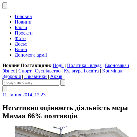
Головна
Новини
Блоги
Проекти
Фото
Досьє
Війна
Допомога армії
Новини Полтавщини:
Події
|
Політика і влада
|
Економіка і
бізнес
|
Спорт
|
Суспільство
|
Культура і освіта
|
Кримінал
|
Здоров’я
|
Цікавинки
|
Архів
11 липня 2014, 12:23
Негативно оцінюють діяльність мера
Мамая 66% полтавців