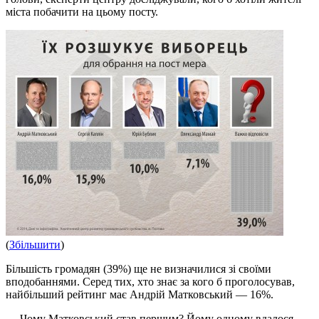
міста побачити на цьому посту.
(
Збільшити
)
Більшість громадян (39%) ще не визначилися зі своїми
вподобаннями. Серед тих, хто знає за кого б проголосував,
найбільший рейтинг має Андрій Матковський — 16%.
— Чому Матковський став першим? Йому одному вдалося