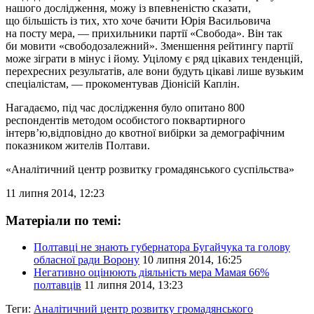
нашого дослідження, можу із впевненістю сказати,
що більшість із тих, хто хоче бачити Юрія Васильовича
на посту мера, — прихильники партії «Свобода». Він так
би мовити «свободозалежний». Зменшення рейтингу партії
може зіграти в мінус і йому. Уцілому є ряд цікавих тенденцій,
перехресних результатів, але вони будуть цікаві лише вузьким
спеціалістам, — прокоментував Діонісій Каплін.
Нагадаємо, під час дослідження було опитано 800
респондентів методом особистого поквартирного
інтерв’ю,відповідно до квотної вибірки за демографічним
показником жителів Полтави.
«Аналітичний центр розвитку громадянського суспільства»
11 липня 2014, 12:23
Матеріали по темі:
Полтавці не знають губернатора Бугайчука та голову
обласної ради Ворону
10 липня 2014, 16:25
Негативно оцінюють діяльність мера Мамая 66%
полтавців
11 липня 2014, 13:23
Теги:
Аналітичний центр розвитку громадянського