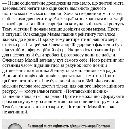
— Наше соціологічне дослідження показало, що жителі міста
здебільшого негативно оцінюють діяльність діючого
полтавського міського голови. Хоча всі керівники міст зараз
є об’єктами для негативу. Адже країна знаходиться в ситуації
важкої кризи та війни, тарифи на комунальні платежі ростуть.
Тому містяни й почали менше довіряти своїм мерам. Проте
в ситуації Олександра Мамая падіння рейтингу почалося
задовго до кризи. Півроку тому антирейтинг нашого мера
стрімко ріс. І за цей час Олександр Федорович фактично був
відсутній в інформаційній сфері. Якщо якісь позитивні речі
для населення й були зроблені, розголосу вони не набули.
Олександр Мамай загнав у кут самого себе. Його рейтинг міг
останнім часом підвищитися за рахунок його позиції
до знесення пам’ятника Леніну та захоплень міської ради.
В останніх подіях він повівся достатньо грамотно. Проте
ця його позиція так і не була висвітлена в ЗМІ. Фактично,
міський голова має доступ тільки для одного інформаційного
ресурсу — комунальної газети «Полтавський вісник»
та інколи з’являється на радіо. Проте не можливо сформувати
громадську думку за допомогою одного лише інструмента.
Телебачення для нього закрите, в інтернеті Мамай також
не активний.