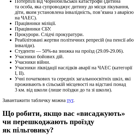
Потерпілі від Чорнобильської катастрофи (дитина
та особа, яка супроводжує дитину до місця лікування,
діти, яким установлена інвалідність, пов’язана з аварією
на ЧАЕС).
Працівники міліції.
Працівники СБУ.
Прокурори. Слідчі прокуратури.
Реабілітовані жертви політичних репресій (на пенсії або
інваліди).
Студенти — 50%-ва знижка на проїзд (29.09-29.06).
Учасники бойових дій.
Учасники війни.
Учасники ліквідації наслідків аварії на ЧАЕС (категорії
I, II).
Учні початкових та середніх загальноосвітніх шкіл, які
проживають в сільській місцевості на відстані понад
3 км. від школи (лише поїздки до та зі школи).
Завантажити табличку можна
тут
.
Що робити, якщо вас «висаджують»
чи перешкоджають проїзду
як пільговику?