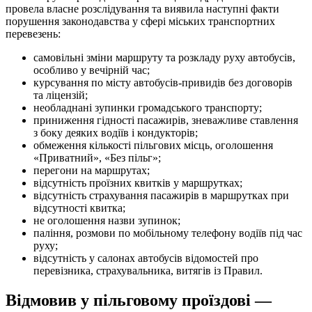
провела власне розслідування та виявила наступні факти
порушення законодавства у сфері міських транспортних
перевезень:
самовільні зміни маршруту та розкладу руху автобусів,
особливо у вечірній час;
курсування по місту автобусів-привидів без договорів
та ліцензій;
необладнані зупинки громадського транспорту;
приниження гідності пасажирів, зневажливе ставлення
з боку деяких водіїв і кондукторів;
обмеження кількості пільгових місць, оголошення
«Приватний», «Без пільг»;
перегони на маршрутах;
відсутність проїзних квитків у маршрутках;
відсутність страхування пасажирів в маршрутках при
відсутності квитка;
не оголошення назви зупинок;
паління, розмови по мобільному телефону водіїв під час
руху;
відсутність у салонах автобусів відомостей про
перевізника, страхувальника, витягів із Правил.
Відмовив у пільговому проїздові —