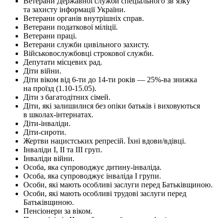
Ветерани Державної служби спеціального зв’язку
та захисту інформації України.
Ветерани органів внутрішніх справ.
Ветерани податкової міліції.
Ветерани праці.
Ветерани служби цивільного захисту.
Військовослужбовці строкової служби.
Депутати місцевих рад.
Діти війни.
Діти віком від 6-ти до 14-ти років — 25%-ва знижка
на проїзд (1.10-15.05).
Діти з багатодітних сімей.
Діти, які залишилися без опіки батьків і виховуються
в школах-інтернатах.
Діти-інваліди.
Діти-сироти.
Жертви нацистських репресій. Їхні вдови/вдівці.
Інваліди І, ІІ та ІІІ груп.
Інваліди війни.
Особа, яка супроводжує дитину-інваліда.
Особа, яка супроводжує інваліда І групи.
Особи, які мають особливі заслуги перед Батьківщиною.
Особи, які мають особливі трудові заслуги перед
Батьківщиною.
Пенсіонери за віком.