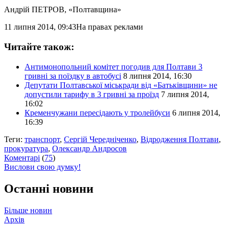
Андрій ПЕТРОВ
, «Полтавщина»
11 липня 2014, 09:43
На правах реклами
Читайте також:
Антимонопольний комітет погодив для Полтави 3
гривні за поїздку в автобусі
8 липня 2014, 16:30
Депутати Полтавської міськради від «Батьківщини» не
допустили тарифу в 3 гривні за проїзд
7 липня 2014,
16:02
Кременчужани пересідають у тролейбуси
6 липня 2014,
16:39
Теги:
транспорт
,
Сергій Чередніченко
,
Відродження Полтави
,
прокуратура
,
Олександр Андросов
Коментарі
(
75
)
Вислови свою думку!
Останні новини
Більше новин
Архів