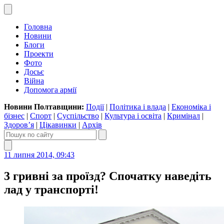
Головна
Новини
Блоги
Проекти
Фото
Досьє
Війна
Допомога армії
Новини Полтавщини:
Події
|
Політика і влада
|
Економіка і
бізнес
|
Спорт
|
Суспільство
|
Культура і освіта
|
Кримінал
|
Здоров’я
|
Цікавинки
|
Архів
11 липня 2014, 09:43
3 гривні за проїзд? Спочатку наведіть
лад у транспорті!