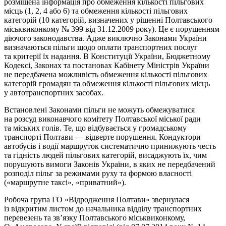
розміщена інформація про обмеження кількості пільгових
місць (1, 2, 4 або 6) та обмеження кількості пільгових
категорій (10 категорій, визначених у рішенні Полтавського
міськвиконкому № 399 від 31.12.2009 року). Це є порушенням
діючого законодавства. Адже виключно Законами України
визначаються пільги щодо оплати транспортних послуг
та критерії їх надання. В Конституції України, Бюджетному
Кодексі, Законах та постановах Кабінету Міністрів України
не передбачена можливість обмеження кількості пільгових
категорій громадян та обмеження кількості пільгових місць
у автотранспортних засобах.
Встановлені Законами пільги не можуть обмежуватися
на розсуд виконавчого комітету Полтавської міської ради
та міських голів. Те, що відбувається у громадському
транспорті Полтави — відверте порушення. Кондуктори
автобусів і водії маршруток систематично принижують честь
та гідність людей пільгових категорій, висаджують їх, чим
порушують вимоги Законів України, в яких не передбачений
розподіл пільг за режимами руху та формою власності
(«маршрутне таксі», «приватний»).
Робоча група ГО «Відродження Полтави» звернулася
із відкритим листом до начальника відділу транспортних
перевезень та зв’язку Полтавського міськвиконкому,