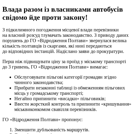
Влада разом із власниками автобусів
свідомо йде проти закону!
З підкилимного погодження місцевої влади перевізники
на власний розсуд тлумачать законодавство. З приводу даних
порушень до ГО «Відродження Полтави» звернулася велика
кількість полтавців із скаргами, які нині передаються
до відповідних інстанцій. Надіслано заяви до прокуратури.
Перш ніж підвищувати ціну за проїзд у міському транспорті
до 3 гривень, ГО «Відродження Полтави» вимагає:
Обслуговувати пільгові категорії громадян згідно
чинного законодавства;
Прибрати незаконні таблиці із обмеженням пільгових
місць у громадському транспорті;
Негайно припинити «висадки» пільговиків;
Ввести жорсткий контроль та припинити «кришування»
міськвиконкомом свавілля перевізників.
ГО «Відродження Полтави» пропонує:
Зменшити дубльованість маршрутів.