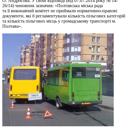
О. Андросова. У своїй відповіді (від 07.07.2014 року № 14-
26/14) чиновник зазначив: «Полтавська міська рада
та її виконавчий комітет не приймали нормативно-правові
документи, які б регламентували кількість пільгових категорій
та кількість пільгових місць у громадському транспорті м.
Полтава».