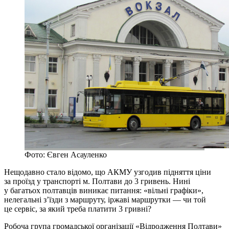
Фото: Євген Асауленко
Нещодавно стало відомо, що АКМУ узгодив підняття ціни
за проїзд у транспорті м. Полтави до 3 гривень. Нині
у багатьох полтавців виникає питання: «вільні графіки»,
нелегальні з’їзди з маршруту, іржаві маршрутки — чи той
це сервіс, за який треба платити 3 гривні?
Робоча група громадської організації «Відродження Полтави»