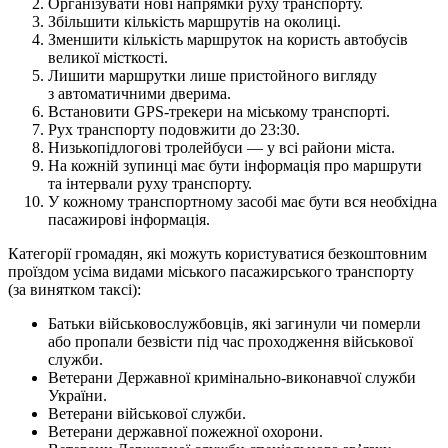
Організувати нові напрямки руху транспорту.
Збільшити кількість маршрутів на околиці.
Зменшити кількість маршруток на користь автобусів
великої місткості.
Лишити маршрутки лише пристойного вигляду
з автоматичними дверима.
Встановити GPS-трекери на міському транспорті.
Рух транспорту подовжити до 23:30.
Низькопідлогові тролейбуси — у всі райони міста.
На кожній зупинці має бути інформація про маршрути
та інтервали руху транспорту.
У кожному транспортному засобі має бути вся необхідна
пасажирові інформація.
Категорії громадян, які можуть користуватися безкоштовним
проїздом усіма видами міського пасажирського транспорту
(за винятком таксі):
Батьки військовослужбовців, які загинули чи померли
або пропали безвісти під час проходження військової
служби.
Ветерани Державної кримінально-виконавчої служби
України.
Ветерани військової служби.
Ветерани державної пожежної охорони.