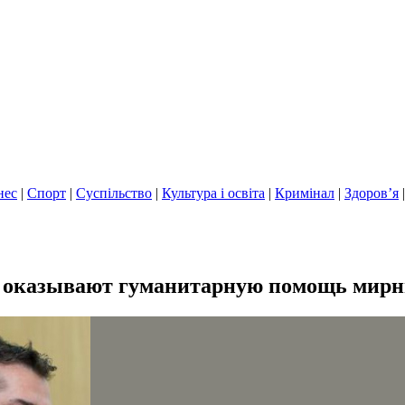
нес
|
Спорт
|
Суспільство
|
Культура і освіта
|
Кримінал
|
Здоров’я
оказывают гуманитарную помощь мирны