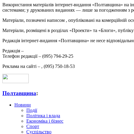
Використання матеріалів інтернет-видання «Полтавщина» на ін
системами; у друкованих виданнях — лише за погодженням з р
Матеріали, позначені написом
, опубліковані на комерційній ос
Матеріали, розміщені в розділах «Проекти» та «Блоги», публікую
Редакція інтернет-видання «Полтавщина» не несе відповідальнос
Редакція –
Телефон редакції –
(095) 794-29-25
Реклама на сайті –
,
(095) 750-18-53
Полтавщина
:
Новини
Події
Політика і влада
Економіка і бізнес
Спорт
Суспільство