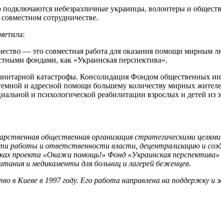
 подключаются небезразличные украинцы, волонтеры и обществе
совместном сотрудничестве.
метила:
тво — это совместная работа для оказания помощи мирным люд
стными фондами, как «Украинская перспектива».
гуманитарной катастрофы. Консолидация Фондом общественных и
ной и адресной помощи большему количеству мирных жителей и
оциальной и психологической реабилитации взрослых и детей 
дарственная общественная организация стратегическими целям
и работы и ответственности власти, децентрализацию и создан
мках проекта «Окажи помощь!» Фонд «Украинская перспектива
итания и медикаменты для больниц и лагерей беженцев.
в Киеве в 1997 году. Его работа направлена на поддержку и 