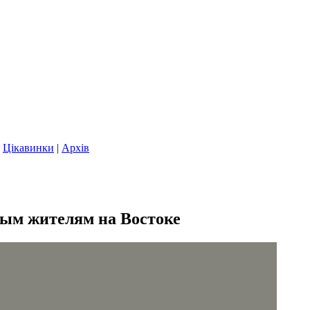
|
Цікавинки
|
Архів
м жителям на Востоке