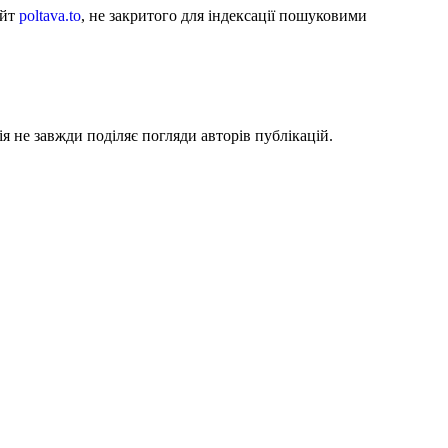
айт
poltava.to
, не закритого для індексації пошуковими
я не завжди поділяє погляди авторів публікацій.