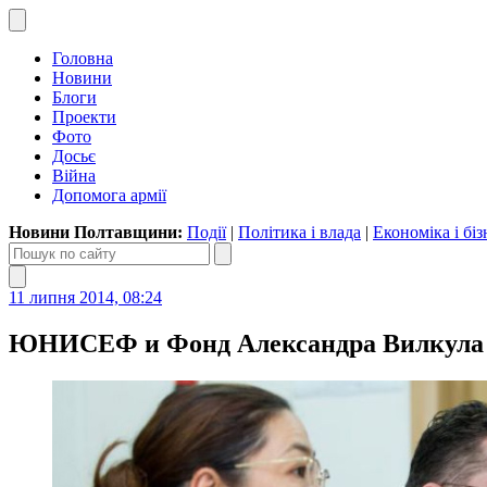
Головна
Новини
Блоги
Проекти
Фото
Досьє
Війна
Допомога армії
Новини Полтавщини:
Події
|
Політика і влада
|
Економіка і біз
11 липня 2014, 08:24
ЮНИСЕФ и Фонд Александра Вилкула 