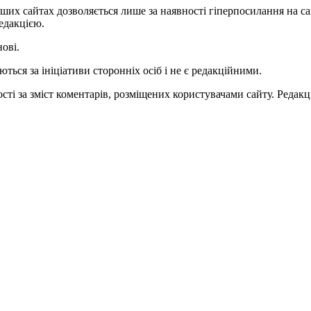
ших сайтах дозволяється лише за наявності гіперпосилання на с
едакцією.
нові.
ться за ініціативи сторонніх осіб і не є редакційними.
ті за зміст коментарів, розміщених користувачами сайту. Редакці