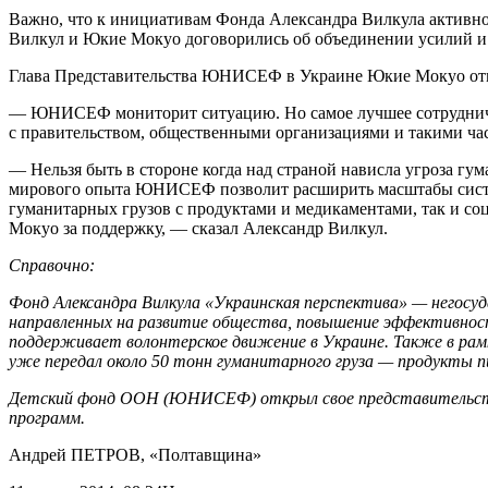
Важно, что к инициативам Фонда Александра Вилкула активно
Вилкул и Юкие Мокуо договорились об объединении усилий и 
Глава Представительства ЮНИСЕФ в Украине Юкие Мокуо от
— ЮНИСЕФ мониторит ситуацию. Но самое лучшее сотрудничес
с правительством, общественными организациями и такими ча
— Нельзя быть в стороне когда над страной нависла угроза 
мирового опыта ЮНИСЕФ позволит расширить масштабы систем
гуманитарных грузов с продуктами и медикаментами, так и с
Мокуо за поддержку, — сказал Александр Вилкул.
Справочно:
Фонд Александра Вилкула «Украинская перспектива» — негосу
направленных на развитие общества, повышение эффективност
поддерживает волонтерское движение в Украине. Также в ра
уже передал около 50 тонн гуманитарного груза — продукты п
Детский фонд ООН (ЮНИСЕФ) открыл свое представительство 
программ.
Андрей ПЕТРОВ
, «Полтавщина»