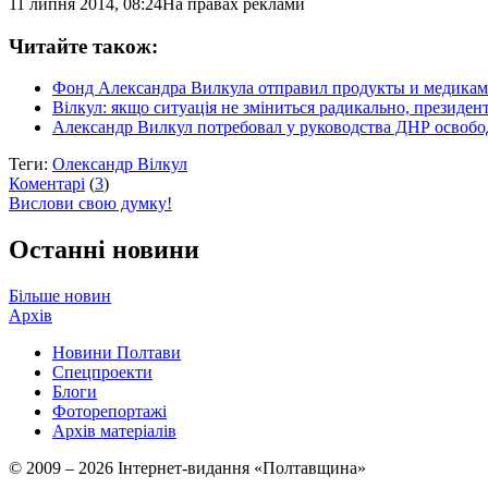
11 липня 2014, 08:24
На правах реклами
Читайте також:
Фонд Александра Вилкула отправил продукты и медика
Вілкул: якщо ситуація не зміниться радикально, президен
Александр Вилкул потребовал у руководства ДНР освобо
Теги:
Олександр Вілкул
Коментарі
(
3
)
Вислови свою думку!
Останні новини
Більше новин
Архів
Новини Полтави
Спецпроекти
Блоги
Фоторепортажі
Архів матеріалів
© 2009 – 2026 Інтернет-видання «Полтавщина»