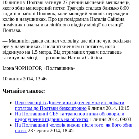
10 липня у Полтаві загинув 27-річний місцевий мешканець,
якого збив маневрений потяг. Трагедія сталася близько 8:00
годині в районі Половок, коли молодий чоловік переходив
колію в навушниках. Про це повідомила Наталія Сайкіна,
помічник начальника лінійного відділу міліції на станції
Полтава.
— Машиніст давав сигнал чоловіку, але він не чув, оскільки
був у навушниках. Після зіткненням із потягом, його
відкинуло на 1,5 метра. Від отриманих травм полтавець
загинув на місці, — розповіла Наталія Сайкіна.
Ілона ЧОРНОГОР
, «Полтавщина»
10 липня 2014, 13:46
Читайте також:
Переселенці із Донеччини відтепер можуть доїхати
потягом до Полтави безкоштовно
9 липня 2014, 10:15
На Полтавщині СБУ та транспортники обговорили
недопущення підривів на об’єктах
1 липня 2014, 09:03
На Полтавщині чоловік вижив після того, як його збив
потяг
23 червня 2014, 18:45