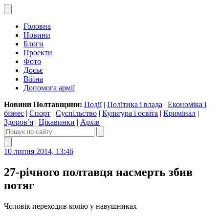
Головна
Новини
Блоги
Проекти
Фото
Досьє
Війна
Допомога армії
Новини Полтавщини:
Події
|
Політика і влада
|
Економіка і
бізнес
|
Спорт
|
Суспільство
|
Культура і освіта
|
Кримінал
|
Здоров’я
|
Цікавинки
|
Архів
10 липня 2014, 13:46
27-річного полтавця насмерть збив
потяг
Чоловік переходив колію у навушниках