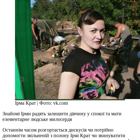
Ірма Крат | Фото: vk.com
Знайомі Ірми радять залишити дівчину у спокої та мати
елементарне людське милосердя
Останнім часом розгортається дискусія чи потрібно
допомогти звільненій з полону Ірмі Крат чи звинуватити