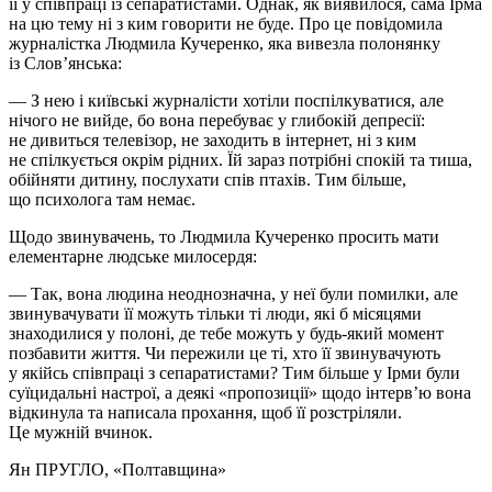
її у співпраці із сепаратистами. Однак, як виявилося, сама Ірма
на цю тему ні з ким говорити не буде. Про це повідомила
журналістка Людмила Кучеренко, яка вивезла полонянку
із Слов’янська:
— З нею і київські журналісти хотіли поспілкуватися, але
нічого не вийде, бо вона перебуває у глибокій депресії:
не дивиться телевізор, не заходить в інтернет, ні з ким
не спілкується окрім рідних. Їй зараз потрібні спокій та тиша,
обійняти дитину, послухати спів птахів. Тим більше,
що психолога там немає.
Щодо звинувачень, то Людмила Кучеренко просить мати
елементарне людське милосердя:
— Так, вона людина неоднозначна, у неї були помилки, але
звинувачувати її можуть тільки ті люди, які б місяцями
знаходилися у полоні, де тебе можуть у будь-який момент
позбавити життя. Чи пережили це ті, хто її звинувачують
у якійсь співпраці з сепаратистами? Тим більше у Ірми були
суїцидальні настрої, а деякі «пропозиції» щодо інтерв’ю вона
відкинула та написала прохання, щоб її розстріляли.
Це мужній вчинок.
Ян ПРУГЛО
, «Полтавщина»