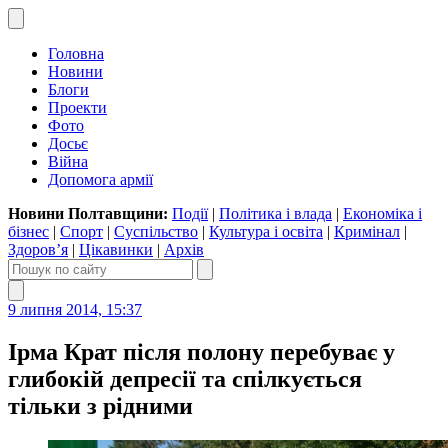
Головна
Новини
Блоги
Проекти
Фото
Досьє
Війна
Допомога армії
Новини Полтавщини:
Події
|
Політика і влада
|
Економіка і
бізнес
|
Спорт
|
Суспільство
|
Культура і освіта
|
Кримінал
|
Здоров’я
|
Цікавинки
|
Архів
9 липня 2014, 15:37
Ірма Крат після полону перебуває у
глибокій депресії та спілкується
тільки з рідними