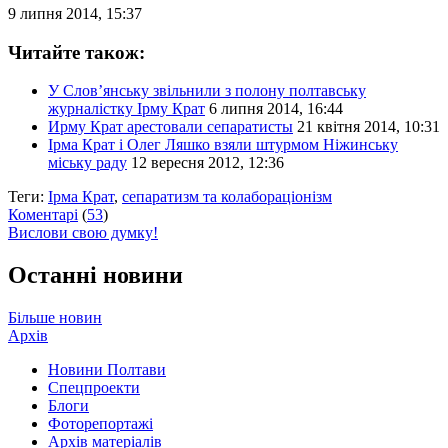
9 липня 2014, 15:37
Читайте також:
У Слов’янську звільнили з полону полтавську
журналістку Ірму Крат
6 липня 2014, 16:44
Ирму Крат арестовали сепаратисты
21 квітня 2014, 10:31
Ірма Крат і Олег Ляшко взяли штурмом Ніжинську
міську раду
12 вересня 2012, 12:36
Теги:
Ірма Крат
,
сепаратизм та колабораціонізм
Коментарі
(
53
)
Вислови свою думку!
Останні новини
Більше новин
Архів
Новини Полтави
Спецпроекти
Блоги
Фоторепортажі
Архів матеріалів