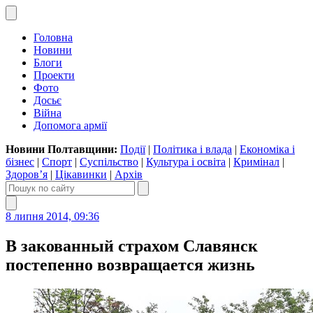
Головна
Новини
Блоги
Проекти
Фото
Досьє
Війна
Допомога армії
Новини Полтавщини:
Події
|
Політика і влада
|
Економіка і
бізнес
|
Спорт
|
Суспільство
|
Культура і освіта
|
Кримінал
|
Здоров’я
|
Цікавинки
|
Архів
8 липня 2014, 09:36
В закованный страхом Славянск
постепенно возвращается жизнь