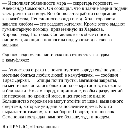
— Исполняет обязанности мэра — секретарь горсовета —
Александр Самсонов. Он сообщил, что в здание мэрии подали
электричество и воду. Возобновляется работа госорганов:
казначейства, Пенсионного фонда и т. д. Холл горсовета
завален хлебом — его раздают жителям. Кроме этого выдают
гуманитарную помощь, привезенную из Харькова,
Кировограда, Полтавы. Составляются особые списки:
например, женщина попросила подгузники для своего
малыша.
Однако люди очень настороженно относятся к людям
в камуфляже:
— Атмосфера страха из почти пустого города ещё не ушла:
местные бояться любых людей в камуфляжах, — сообщил
Тарас Деркач. — Улицы почти пусты, магазины закрыты,
на месте пока остались блок-посты сепаратистов, их окопы
и блиндажи. Но сам город, в принципе, особых разрушений
не пережил, по крайней мере, в центре их не видно.
Большинство горожан не могут отойти от шока, вызванного
смертями, которые увидели за последнее время. Кто-то
выражает оптимизм, кто наоборот. Говорят, что поселок
Семеновка пострадал намного больше, туда и поедем.
Ян ПРУГЛО
, «Полтавщина»