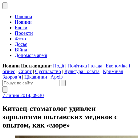
Головна
Новини
Блоги
Проекти
Фото
Досьє
Війна
Допомога армії
Новини Полтавщини:
Події
|
Політика і влада
|
Економіка і
бізнес
|
Спорт
|
Суспільство
|
Культура і освіта
|
Кримінал
|
Здоров’я
|
Цікавинки
|
Архів
7 липня 2014, 09:30
Китаец-стоматолог удивлен
зарплатами полтавских медиков с
опытом, как «море»