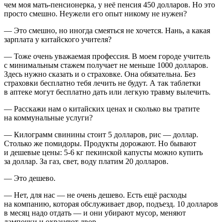
чем моя мать-пенсионерка, у неё пенсия 450 долларов. Но это
просто смешно. Неужели его опыт никому не нужен?
— Это смешно, но иногда смеяться не хочется. Нань, а какая
зарплата у китайского учителя?
— Тоже очень уважаемая профессия. В моем городе учитель
с минимальным стажем получает не меньше 1000 долларов.
Здесь нужно сказать и о страховке. Она обязательна. Без
страховки бесплатно тебя лечить не будут. А так таблетки
в аптеке могут бесплатно дать или легкую травму вылечить.
— Расскажи нам о китайских ценах и сколько вы тратите
на коммунальные услуги?
— Килограмм свинины стоит 5 долларов, рис — доллар.
Столько же помидоры. Продукты дорожают. Но бывают
и дешевые цены: 5-6 кг пекинской капусты можно купить
за доллар. За газ, свет, воду платим 20 долларов.
— Это дешево.
— Нет, для нас — не очень дешево. Есть ещё расходы
на компанию, которая обслуживает двор, подъезд. 10 долларов
в месяц надо отдать — и они убирают мусор, меняют
лампочки и охраняют двор.