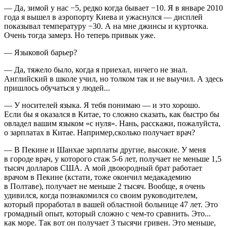
— Да, зимой у нас −5, редко когда бывает −10. Я в январе 2010
года я вышел в аэропорту Киева и ужаснулся — дисплей
показывал температуру −30. А на мне джинсы и курточка.
Очень тогда замерз. Но теперь привык уже.
— Языковой барьер?
— Да, тяжело было, когда я приехал, ничего не знал.
Английский в школе учил, но толком так и не выучил. А здесь
пришлось обучаться у людей...
— У носителей языка. Я тебя понимаю — и это хорошо.
Если бы я оказался в Китае, то сложно сказать, как быстро бы
овладел вашим языком «с нуля». Нань, расскажи, пожалуйста,
о зарплатах в Китае. Например,сколько получает врач?
— В Пекине и Шанхае зарплаты другие, высокие. У меня
в городе врач, у которого стаж 5-6 лет, получает не меньше 1,5
тысяч долларов США. А мой двоюродный брат работает
врачом в Пекине (кстати, тоже окончил медакадемию
в Полтаве), получает не меньше 2 тысяч. Вообще, я очень
удивился, когда познакомился со своим руководителем,
который проработал в вашей областной больнице 47 лет. Это
громадный опыт, который сложно с чем-то сравнить. Это...
как море. Так вот он получает 3 тысячи гривен. Это меньше,