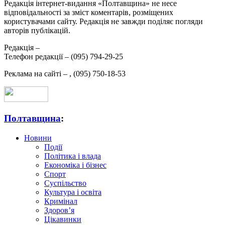
Редакція інтернет-видання «Полтавщина» не несе
відповідальності за зміст коментарів, розміщених
користувачами сайту. Редакція не завжди поділяє погляди
авторів публікацій.
Редакція –
Телефон редакції –
(095) 794-29-25
Реклама на сайті –
,
(095) 750-18-53
Полтавщина
:
Новини
Події
Політика і влада
Економіка і бізнес
Спорт
Суспільство
Культура і освіта
Кримінал
Здоров’я
Цікавинки