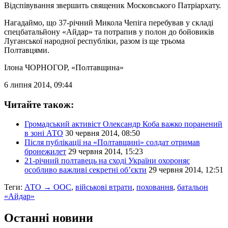
Відспівування звершить священик Московського Патріархату.
Нагадаймо, що 37-річний Микола Чепіга перебував у складі
спецбатальйону «Айдар» та потрапив у полон до бойовиків
Луганської народної республіки, разом із ще трьома
Полтавцями.
Ілона ЧОРНОГОР
, «Полтавщина»
6 липня 2014, 09:44
Читайте також:
Громадський активіст Олександр Коба важко поранений
в зоні АТО
30 червня 2014, 08:50
Після публікації на «Полтавщині» солдат отримав
бронежилет
29 червня 2014, 15:23
21-річний полтавець на сході України охороняє
особливо важливі секретні об’єкти
29 червня 2014, 12:51
Теги:
АТО → ООС
,
військові втрати
,
поховання
,
батальон
«Айдар»
Останні новини