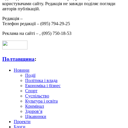
користувачами сайту. Редакція не завжди поділяє погляди
авторів публікацій.
Редакція –
Телефон редакції –
(095) 794-29-25
Реклама на сайті –
,
(095) 750-18-53
Полтавщина
:
Новини
Події
Політика і влада
Економіка і бізнес
Спорт
Суспільство
Культура і освіта
Кримінал
Здоров’я
Цікавинки
Проекти
Блоги