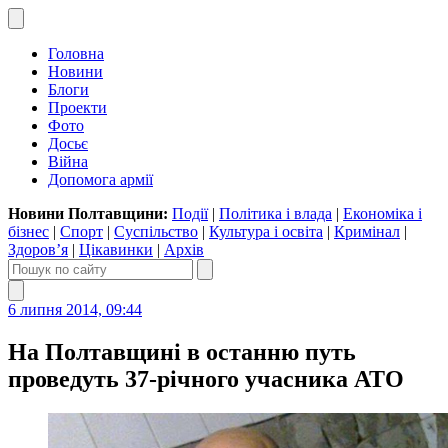
Головна
Новини
Блоги
Проекти
Фото
Досьє
Війна
Допомога армії
Новини Полтавщини:
Події
|
Політика і влада
|
Економіка і
бізнес
|
Спорт
|
Суспільство
|
Культура і освіта
|
Кримінал
|
Здоров’я
|
Цікавинки
|
Архів
6 липня 2014, 09:44
На Полтавщині в останню путь
проведуть 37-річного учасника АТО