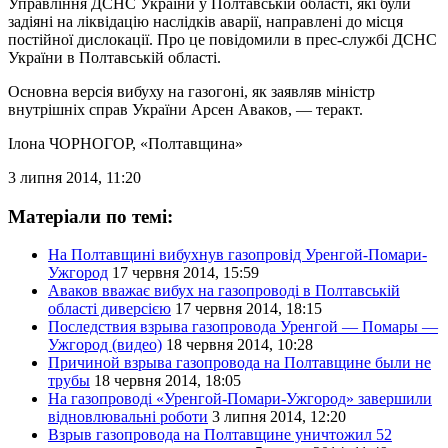
Управління ДСНС України у Полтавській області, які були
задіяні на ліквідацію наслідків аварії, направлені до місця
постійної дислокації. Про це повідомили в прес-службі ДСНС
України в Полтавській області.
Основна версія вибуху на газогоні, як заявляв міністр
внутрішніх справ України Арсен Аваков, — теракт.
Ілона ЧОРНОГОР
, «Полтавщина»
3 липня 2014, 11:20
Матеріали по темі:
На Полтавщині вибухнув газопровід Уренгой-Помари-
Ужгород
17 червня 2014, 15:59
Аваков вважає вибух на газопроводі в Полтавській
області диверсією
17 червня 2014, 18:15
Последствия взрыва газопровода Уренгой — Помары —
Ужгород (видео)
18 червня 2014, 10:28
Причиной взрыва газопровода на Полтавщине были не
трубы
18 червня 2014, 18:05
На газопроводі «Уренгой-Помари-Ужгород» завершили
відновлювальні роботи
3 липня 2014, 12:20
Взрыв газопровода на Полтавщине уничтожил 52