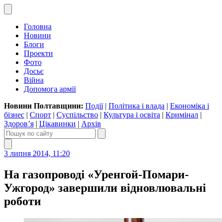
Головна
Новини
Блоги
Проекти
Фото
Досьє
Війна
Допомога армії
Новини Полтавщини:
Події
|
Політика і влада
|
Економіка і
бізнес
|
Спорт
|
Суспільство
|
Культура і освіта
|
Кримінал
|
Здоров’я
|
Цікавинки
|
Архів
3 липня 2014, 11:20
На газопроводі «Уренгой-Помари-
Ужгород» завершили відновлювальні
роботи