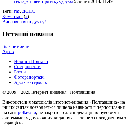
гектара пшеницы и кукурузы
5 липня 2014, 11:49
Теги:
газ
,
ДСНС
Коментарі
(
2
)
Вислови свою думку!
Останні новини
Більше новин
Архів
Новини Полтави
Спецпроекти
Блоги
Фоторепортажі
Архів матеріалів
© 2009 – 2026 Інтернет-видання «Полтавщина»
Використання матеріалів інтернет-видання «Полтавщина» на
інших сайтах дозволяється лише за наявності гіперпосилання
на сайт
poltava.to
, не закритого для індексації пошуковими
системами; у друкованих виданнях — лише за погодженням з
редакцією.