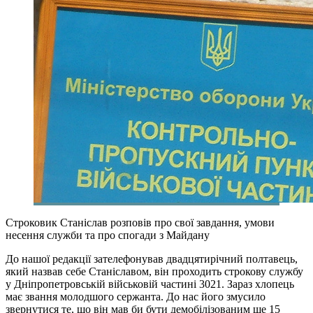
Строковик Станіслав розповів про свої завдання, умови
несення служби та про спогади з Майдану
До нашої редакції зателефонував двадцятирічний полтавець,
який назвав себе Станіславом, він проходить строкову службу
у Дніпропетровській військовій частині 3021. Зараз хлопець
має звання молодшого сержанта. До нас його змусило
звернутися те, що він мав би бути демобілізованим ще 15