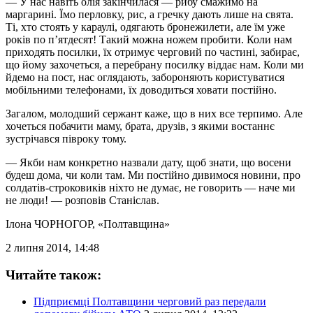
— У нас навіть олія закінчилася — рибу смажимо на
маргарині. Їмо перловку, рис, а гречку дають лише на свята.
Ті, хто стоять у караулі, одягають бронежилети, але їм уже
років по п’ятдесят! Такий можна ножем пробити. Коли нам
приходять посилки, їх отримує черговий по частині, забирає,
що йому захочеться, а перебрану посилку віддає нам. Коли ми
йдемо на пост, нас оглядають, забороняють користуватися
мобільними телефонами, їх доводиться ховати постійно.
Загалом, молодший сержант каже, що в них все терпимо. Але
хочеться побачити маму, брата, друзів, з якими востаннє
зустрічався півроку тому.
— Якби нам конкретно назвали дату, щоб знати, що восени
будеш дома, чи коли там. Ми постійно дивимося новини, про
солдатів-строковиків ніхто не думає, не говорить — наче ми
не люди! — розповів Станіслав.
Ілона ЧОРНОГОР
, «Полтавщина»
2 липня 2014, 14:48
Читайте також:
Підприємці Полтавщини черговий раз передали