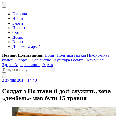
Головна
Новини
Блоги
Проекти
Фото
Досьє
Війна
Допомога армії
Новини Полтавщини:
Події
|
Політика і влада
|
Економіка і
бізнес
|
Спорт
|
Суспільство
|
Культура і освіта
|
Кримінал
|
Здоров’я
|
Цікавинки
|
Архів
2 липня 2014, 14:48
Солдат з Полтави й досі служить, хоча
«дембель» мав бути 15 травня