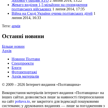
допомогу бійцям АТО
2 липня 2014, 13:22
Жеваго виділив 1,5 мільйони на спорядження
полтавських військових
1 липня 2014, 17:35
Війна на Сході України очима полтавських дітей
1
липня 2014, 16:33
Теги:
армія
Останні новини
Більше новин
Архів
Новини Полтави
Спецпроекти
Блоги
Фоторепортажі
Архів матеріалів
© 2009 – 2026 Інтернет-видання «Полтавщина»
Використання матеріалів інтернет-видання «Полтавщина» на
інших сайтах дозволяється лише за наявності гіперпосилання
на сайт
poltava.to
, не закритого для індексації пошуковими
системами; у друкованих виданнях — лише за погодженням з