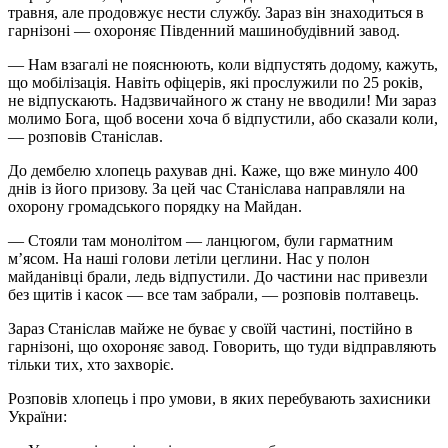
травня, але продовжує нести службу. Зараз він знаходиться в
гарнізоні — охороняє Південний машинобудівний завод.
— Нам взагалі не пояснюють, коли відпустять додому, кажуть,
що мобілізація. Навіть офіцерів, які прослужили по 25 років,
не відпускають. Надзвичайного ж стану не вводили! Ми зараз
молимо Бога, щоб восени хоча б відпустили, або сказали коли,
— розповів Станіслав.
До дембелю хлопець рахував дні. Каже, що вже минуло 400
днів із його призову. За цей час Станіслава направляли на
охорону громадського порядку на Майдан.
— Стояли там монолітом — ланцюгом, були гарматним
м’ясом. На наші голови летіли цеглини. Нас у полон
майданівці брали, ледь відпустили. До частини нас привезли
без щитів і касок — все там забрали, — розповів полтавець.
Зараз Станіслав майже не буває у своїй частині, постійно в
гарнізоні, що охороняє завод. Говорить, що туди відправляють
тільки тих, хто захворіє.
Розповів хлопець і про умови, в яких перебувають захисники
України: