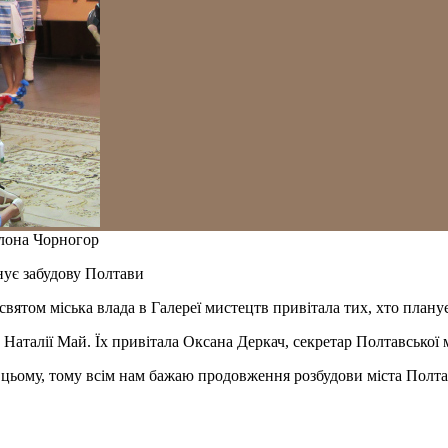
Ілона Чорногор
нує забудову Полтави
святом міська влада в Галереї мистецтв привітала тих, хто плану
Наталії Май. Їх привітала Оксана Деркач, секретар Полтавської м
 цьому, тому всім нам бажаю продовження розбудови міста Полта