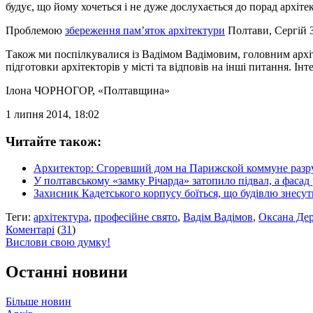
будує, що йому хочеться і не дуже дослухається до порад архіте
Проблемою
збереження пам’яток архітектури
Полтави, Сергій З
Також ми поспілкувалися із Вадімом Вадімовим, головним архіте
підготовки архітекторів у місті та відповів на інші питання. Ін
Ілона ЧОРНОГОР
, «Полтавщина»
1 липня 2014, 18:02
Читайте також:
Архитектор: Сгоревший дом на Парижской коммуне разру
У полтавському «замку Річарда» затопило підвал, а фасад
Захисник Кадетського корпусу боїться, що будівлю знесут
Теги:
архітектура
,
професійне свято
,
Вадім Вадімов
,
Оксана Де
Коментарі
(
31
)
Вислови свою думку!
Останні новини
Більше новин