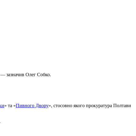
, — зазначив Олег Собко.
ки
» та «
Пивного Двору
», стосовно якого прокуратура Полтави
.