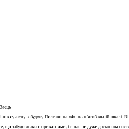
 Заєць
цінив сучасну забудову Полтави на «4», по п’ятибальній шкалі. Ві
те, що забудовники є приватними, і в нас не дуже досконала сис