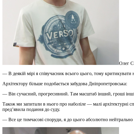
Олег С
— В деякій мірі я співучасник всього цього, тому критикувати н
Архітектору більше подобається забудова Дніпропетровська:
— Він сучасний, прогресивний. Там масштаб інший, гроші інші,
Також ми запитали в нього про наболіле — малі архітектурні сп
пред’явила подання до суду.
— Все це тимчасові споруди, я до цього абсолютно нейтрально с