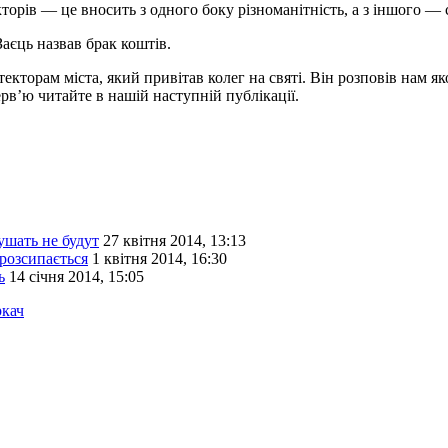
кторів — це вносить з одного боку різноманітність, а з іншого —
аєць назвав брак коштів.
кторам міста, який привітав колег на святі. Він розповів нам як
терв’ю читайте в нашій наступній публікації.
шать не будут
27 квітня 2014, 13:13
 розсипається
1 квітня 2014, 16:30
ь
14 січня 2014, 15:05
ркач