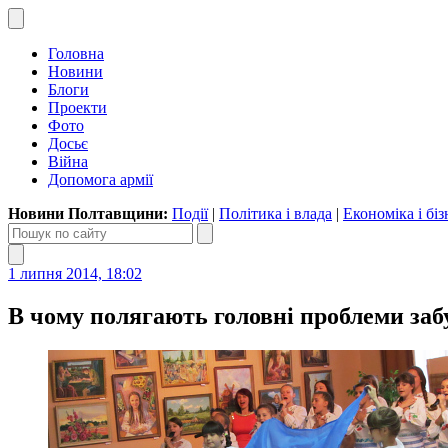
Головна
Новини
Блоги
Проекти
Фото
Досьє
Війна
Допомога армії
Новини Полтавщини:
Події
|
Політика і влада
|
Економіка і біз
1 липня 2014, 18:02
В чому полягають головні проблеми за