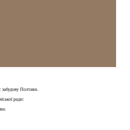
є забудову Полтави.
іської ради:
ви.