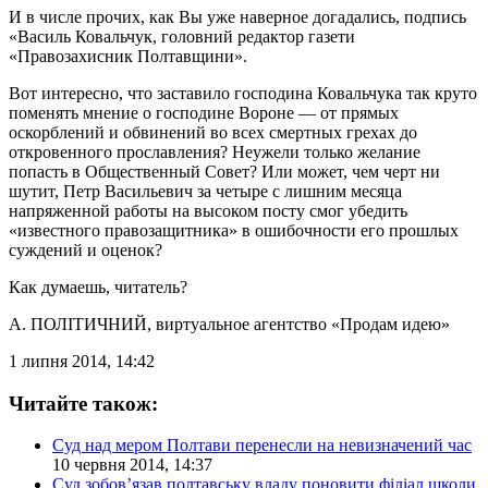
И в числе прочих, как Вы уже наверное догадались, подпись
«Василь Ковальчук, головний редактор газети
«Правозахисник Полтавщини».
Вот интересно, что заставило господина Ковальчука так круто
поменять мнение о господине Вороне — от прямых
оскорблений и обвинений во всех смертных грехах до
откровенного прославления? Неужели только желание
попасть в Общественный Совет? Или может, чем черт ни
шутит, Петр Васильевич за четыре с лишним месяца
напряженной работы на высоком посту смог убедить
«известного правозащитника» в ошибочности его прошлых
суждений и оценок?
Как думаешь, читатель?
А. ПОЛІТИЧНИЙ
, виртуальное агентство «Продам идею»
1 липня 2014, 14:42
Читайте також:
Суд над мером Полтави перенесли на невизначений час
10 червня 2014, 14:37
Суд зобов’язав полтавську владу поновити філіал школи