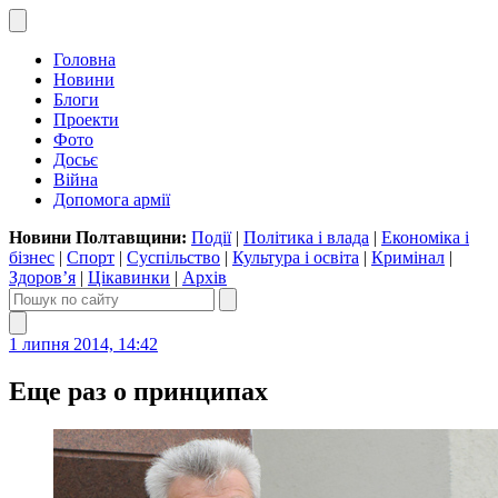
Головна
Новини
Блоги
Проекти
Фото
Досьє
Війна
Допомога армії
Новини Полтавщини:
Події
|
Політика і влада
|
Економіка і
бізнес
|
Спорт
|
Суспільство
|
Культура і освіта
|
Кримінал
|
Здоров’я
|
Цікавинки
|
Архів
1 липня 2014, 14:42
Еще раз о принципах