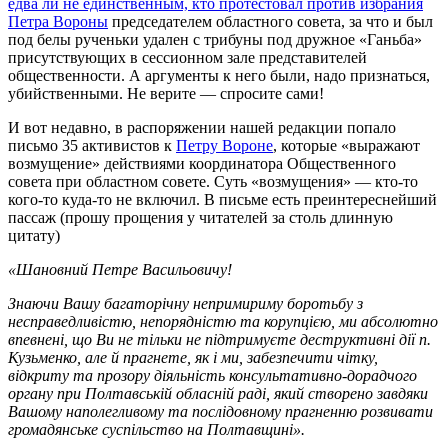
едва ли не единственным, кто протестовал против избрания
Петра Вороны
председателем областного совета, за что и был
под белы рученьки удален с трибуны под дружное «Ганьба»
присутствующих в сессионном зале представителей
общественности. А аргументы к него были, надо признаться,
убийственными. Не верите — спросите сами!
И вот недавно, в распоряжении нашей редакции попало
письмо 35 активистов к
Петру Вороне
, которые «выражают
возмущение» действиями координатора Общественного
совета при областном совете. Суть «возмущения» — кто-то
кого-то куда-то не включил. В письме есть преинтереснейший
пассаж (прошу прощения у читателей за столь длинную
цитату)
«Шановний Петре Васильовичу!
Знаючи Вашу багаторічну непримириму боротьбу з
несправедливістю, непорядністю та корупцією, ми абсолютно
впевнені, що Ви не тільки не підтримуєте деструктивні дії п.
Кузьменко, але й прагнете, як і ми, забезпечити чітку,
відкриту та прозору діяльність консультативно-дорадчого
органу при Полтавській обласній раді, який створено завдяки
Вашому наполегливому та послідовному прагненню розвивати
громадянське суспільство на Полтавщині».