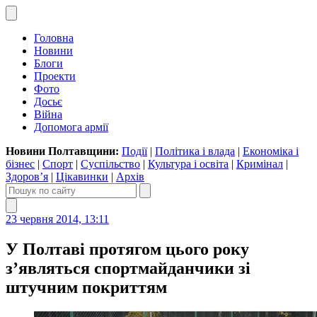
Головна
Новини
Блоги
Проекти
Фото
Досьє
Війна
Допомога армії
Новини Полтавщини:
Події
|
Політика і влада
|
Економіка і
бізнес
|
Спорт
|
Суспільство
|
Культура і освіта
|
Кримінал
|
Здоров’я
|
Цікавинки
|
Архів
23 червня 2014, 13:11
У Полтаві протягом цього року
з’являться спортмайданчики зі
штучним покриттям