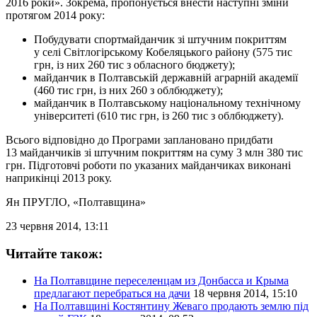
2016 роки». Зокрема, пропонується внести наступні зміни
протягом 2014 року:
Побудувати спортмайданчик зі штучним покриттям
у селі Світлогірському Кобеляцького району (575 тис
грн, із них 260 тис з обласного бюджету);
майданчик в Полтавській державній аграрній академії
(460 тис грн, із них 260 з облбюджету);
майданчик в Полтавському національному технічному
університеті (610 тис грн, із 260 тис з облбюджету).
Всього відповідно до Програми заплановано придбати
13 майданчиків зі штучним покриттям на суму 3 млн 380 тис
грн. Підготовчі роботи по указаних майданчиках виконані
наприкінці 2013 року.
Ян ПРУГЛО
, «Полтавщина»
23 червня 2014, 13:11
Читайте також:
На Полтавщине переселенцам из Донбасса и Крыма
предлагают перебраться на дачи
18 червня 2014, 15:10
На Полтавщині Костянтину Жеваго продають землю під