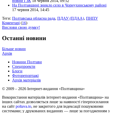
новий ГЗК
18 червня 2014, 09:52
На Полтавщині зникло село в Чорнухинському районі
17 червня 2014, 14:45
Теги:
Полтавська обласна рада
,
ПДАУ (ПДАА)
,
ПНПУ
Коментарі
(
16
)
Вислови свою думку!
Останні новини
Більше новин
Архів
Новини Полтави
Спецпроекти
Блоги
Фоторепортажі
Архів матеріалів
© 2009 – 2026 Інтернет-видання «Полтавщина»
Використання матеріалів інтернет-видання «Полтавщина» на
інших сайтах дозволяється лише за наявності гіперпосилання
на сайт
poltava.to
, не закритого для індексації пошуковими
системами; у друкованих виданнях — лише за погодженням з