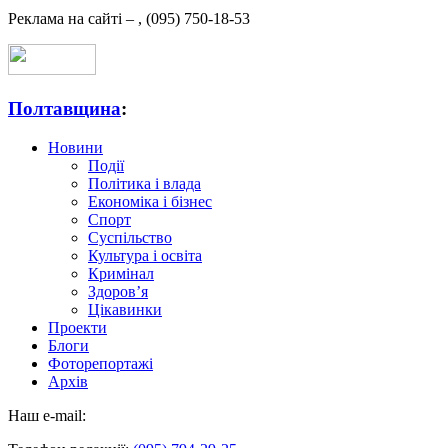
Реклама на сайті –
,
(095) 750-18-53
Полтавщина
:
Новини
Події
Політика і влада
Економіка і бізнес
Спорт
Суспільство
Культура і освіта
Кримінал
Здоров’я
Цікавинки
Проекти
Блоги
Фоторепортажі
Архів
Наш e-mail: