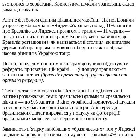
зустрілися із хорватами. Користувачі шукали трансляції, склад
команд і рахунок.
Але не футболом єдиним цікавилися українці. Як повідомили
у прес-службі компанії «Яндекс.Україна», понад 11% запитів
про Бразилію до Яндекса протягом 1 травня — 11 червня —
це загальні питання про країну. Користувачі цікавилися, де
Бразилія розташована, як називається її столиця, як виглядає
державний прапор, якою мовою спілкуються жителі, яка
часова різниця з Україною тощо.
Певно, перед чемпіонатом школярам доручили підготувати
реферати, присвячені цій країні, — у пошуку трапляються
запити на кшталт
[бразилія презентація], [цікаві факти про
бразилію реферат]
.
Третє і четверте місця за кількістю запитів поділяють дві
близькі розважальні теми: бразильські фільми та бразильські
дівчата — по 9% запитів. З кіно українські користувачі шукали
в основному багатосерійні мильні опери. А інтерес до
бразильських дівчат виражався у пошуку як фотографій
бразильських моделей, так і еротичного контенту.
Замикають п’ятірку найбільших «бразильських» тем у Яндексі
відомий карнавал і бразильська музика — близько 4% запитів.