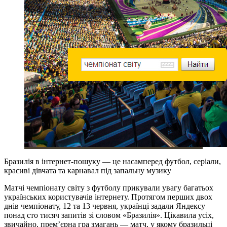
Бразилія в інтернет-пошуку — це насамперед футбол, серіали,
красиві дівчата та карнавал під запальну музику
Матчі чемпіонату світу з футболу прикували увагу багатьох
українських користувачів інтернету. Протягом перших двох
днів чемпіонату, 12 та 13 червня, українці задали Яндексу
понад сто тисяч запитів зі словом «Бразилія». Цікавила усіх,
звичайно, прем’єрна гра змагань — матч, у якому бразильці