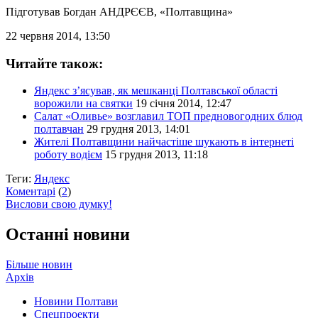
Підготував
Богдан АНДРЄЄВ
, «Полтавщина»
22 червня 2014, 13:50
Читайте також:
Яндекс з’ясував, як мешканці Полтавської області
ворожили на святки
19 січня 2014, 12:47
Салат «Оливье» возглавил ТОП предновогодних блюд
полтавчан
29 грудня 2013, 14:01
Жителі Полтавщини найчастіше шукають в інтернеті
роботу водієм
15 грудня 2013, 11:18
Теги:
Яндекс
Коментарі
(
2
)
Вислови свою думку!
Останні новини
Більше новин
Архів
Новини Полтави
Спецпроекти