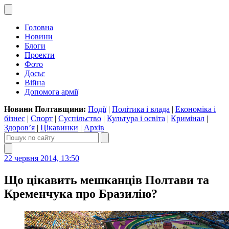
Головна
Новини
Блоги
Проекти
Фото
Досьє
Війна
Допомога армії
Новини Полтавщини:
Події
|
Політика і влада
|
Економіка і
бізнес
|
Спорт
|
Суспільство
|
Культура і освіта
|
Кримінал
|
Здоров’я
|
Цікавинки
|
Архів
22 червня 2014, 13:50
Що цікавить мешканців Полтави та
Кременчука про Бразилію?