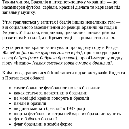
Таким чином, Бразилія в інтернет-пошуку українців — це
насамперед футбол, серіали, красиві дівчата та карнавал під
запальну музику.
Утім трапляється у запитах і безліч інших невеликих тем —
від соціального забезпечення до реакції Бразилії на події в
Україні. У Полтаві, наприклад, цікавилися інноваційним
розвитком Бразилії, а в Кременчуці — тривалістю життя.
З усіх регіонів країни запитували про відому гору в Ріо-де-
Жанейро
[що таке цукрова голова в ріо]
, про конкурс краси
серед бабусь
[мисс бабушка бразилии]
, про 41-метрову водну
гірку «Інсано»
[самая высокая горка в мире в бразилии]
.
Крім того, траплялися й інші запити від користувачів Яндекса
з Полтавської області:
самое большое футбольное поле в бразилии
какая статья за наркотики в бразилии
на мові цієї країни говорять в бразилії
панди в бразилії
людина-мавпа з бразилії в 1937 році
шорты футболка и гетры неймара из бразилии купить
фото бабусь з бразилії
флаг бразилии в зомби ферме