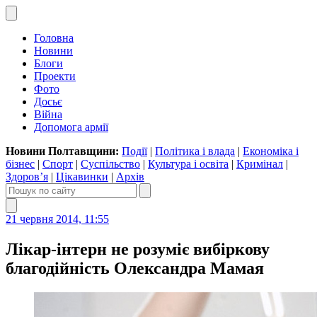
Головна
Новини
Блоги
Проекти
Фото
Досьє
Війна
Допомога армії
Новини Полтавщини:
Події
|
Політика і влада
|
Економіка і
бізнес
|
Спорт
|
Суспільство
|
Культура і освіта
|
Кримінал
|
Здоров’я
|
Цікавинки
|
Архів
21 червня 2014, 11:55
Лікар-інтерн не розуміє вибіркову
благодійність Олександра Мамая