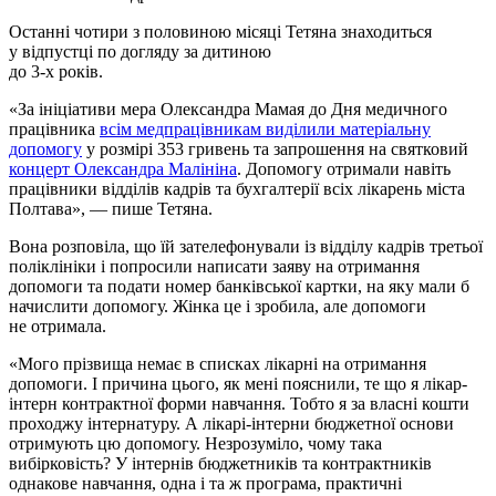
Останні чотири з половиною місяці Тетяна знаходиться
у відпустці по догляду за дитиною
до 3-х років.
«За ініціативи мера Олександра Мамая до Дня медичного
працівника
всім медпрацівникам виділили матеріальну
допомогу
у розмірі 353 гривень та запрошення на святковий
концерт Олександра Малініна
. Допомогу отримали навіть
працівники відділів кадрів та бухгалтерії всіх лікарень міста
Полтава», — пише Тетяна.
Вона розповіла, що їй зателефонували із відділу кадрів третьої
поліклініки і попросили написати заяву на отримання
допомоги та подати номер банківської картки, на яку мали б
начислити допомогу. Жінка це і зробила, але допомоги
не отримала.
«Мого прізвища немає в списках лікарні на отримання
допомоги. І причина цього, як мені пояснили, те що я лікар-
інтерн контрактної форми навчання. Тобто я за власні кошти
проходжу інтернатуру. А лікарі-інтерни бюджетної основи
отримують цю допомогу. Незрозуміло, чому така
вибірковість? У інтернів бюджетників та контрактників
однакове навчання, одна і та ж програма, практичні