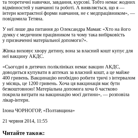
та теоретичні навички, завдання, курсові. Тобто немає жодних
відмінностей у навчанні та роботі. А виявляється, що я —
інтерн контрактної форми навчання, не є медпрацівником», —
повідомила Тетяна.
У неї лише два питання до Олександра Мамая: «Хто на його
думку є медичним працівником та чому така вибірковість
у призначенні матеріальної допомоги?».
Жінка виховує хвору дитину, вона за власний кошт купує для
неї вакцину АКДС.
«Сьогодні в дитячих поліклініках немає вакцин АКДС,
доводиться купувати в аптеках за власний кошт, а це майже
400 гривень. Вакцинацію необхідно робити тричі з інтервалом
у місяць, це 1200 гривень. Хоча ця вакцинація має бути
безкоштовною! Матеріальна допомога хоча б частково
покрила витрати на вакцинацію моєї дитини», — розповіла
лікар-інтерн.
Ілона ЧОРНОГОР
, «Полтавщина»
21 червня 2014, 11:55
Читайте також: