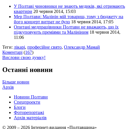
У Полтаві чиновники не знають медиків, які отримають
квартири
20 червня 2014, 15:03
Мер Полтави: Малінін мій товариш, тому з бюджету на
його концерт витрат не було
18 червня 2014, 17:05
Опитані медпрацівники Полтави не вважають, що їх
підкуповують преміями та Малініним
18 червня 2014,
11:06
Теги:
лікарі
,
професійне свято
,
Олександр Мамай
Коментарі
(
167
)
Вислови свою думку!
Останні новини
Більше новин
Архів
Новини Полтави
Спецпроекти
Блоги
Фоторепортажі
Архів матеріалів
© 2009 – 2026 Інтернет-видання «Полтавщина»