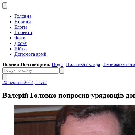
Головна
Новини
Блоги
Проекти
Фото
Досьє
Війна
Допомога армії
Новини Полтавщини:
Події
|
Політика і влада
|
Економіка і біз
20 червня 2014, 15:52
Валерій Головко попросив урядовців до