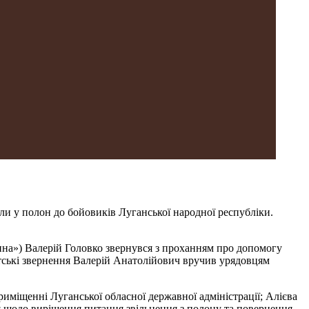
или у полон до бойовиків Луганської народної республіки.
на») Валерій Головко звернувся з проханням про допомогу
атські звернення Валерій Анатолійович вручив урядовцям
иміщенні Луганської обласної державної адміністрації; Алієва
ня щодо вирішення питання звільнення з полону та повернення