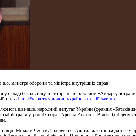
в.о. міністра оборони та міністра внутрішніх справ
али у складі батальйону територіальної оборони «Айдар», потрап
бійців,
які перебувають у полоні українських військових
.
комога швидше, народний депутат України (фракція «Батьківщи
 та міністра внутрішніх справ Арсена Авакова. Відповідні депут
ди.
авців Миколи Чепіги, Головченка Анатолія, які знаходяться у пр
орії Луганської обласної лікарні... Прошу негайно дати доручен