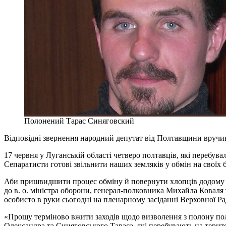
Полонений Тарас Синяговский
Відповідні звернення народний депутат від Полтавщини вручив 
17 червня у Луганській області четверо полтавців, які перебув
Сепаратисти готові звільнити наших земляків у обмін на своїх 
Аби пришвидшити процес обміну й повернути хлопців додому я
до в. о. міністра оборони, генерал-полковника Михайла Коваля
особисто в руки сьогодні на пленарному засіданні Верховної Ра
«Прошу терміново вжити заходів щодо визволення з полону полт
Олександра та Синяговського Тараса, які перебувають на терит