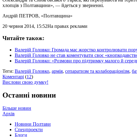
хлопців з Полтавщини», — йдеться у зверненні.
Андрій ПЕТРОВ
, «Полтавщина»
20 червня 2014, 15:52
На правах реклами
Читайте також:
Валерій Головко: Громада має жорстко контролювати п
Валерій Головко не став коментувати своє «кнопкодавств
Валерій Головко: «Розмови про підтримку малого й серед
Теги:
Валерій Головко
,
армія
,
сепаратизм та колабораціонізм
,
ба
Коментарі
(
12
)
Вислови свою думку!
Останні новини
Більше новин
Архів
Новини Полтави
Спецпроекти
Блоги