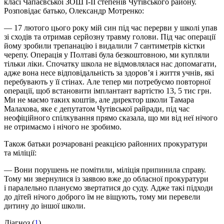
класі Чапаєвської ЗОШ І-ІІ степенів Чутівського району.
Розповідає батько, Олександр Мотренко:
— 17 лютого цього року мій син під час перерви у школі упав
зі сходів та отримав серйозну травму голови. Під час операції
йому зробили трепанацію і видалили 7 сантиметрів кістки
черепу. Операція у Полтаві була безкоштовною, ми купляли
тільки ліки. Спочатку школа не відмовлялася нас допомагати,
адже вона несе відповідальність за здоров’я і життя учнів, які
перебувають у її стінах. Але тепер ми потребуємо повторної
операції, щоб встановити імплантант вартістю 13, 5 тис грн.
Ми не маємо таких коштів, але директор школи Тамара
Малахова, яке є депутатом Чутівської райради, під час
неофіційного спілкування прямо сказала, що ми від неї нічого
не отримаємо і нічого не зробимо.
Також батьки розчаровані реакцією районних прокуратури
та міліції:
— Вони порушень не помітили, міліція припинила справу.
Тому ми звернулися із заявою вже до обласної прокуратури
і паралельно плануємо звертатися до суду. Адже такі підходи
до дітей нічого доброго їм не віщують, тому ми перевели
дитину до іншої школи.
Діагноз (
1
)