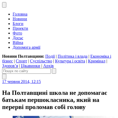
Головна
Новини
Блоги
Проекти
Фото
Досьє
Війна
Допомога армії
Новини Полтавщини:
Події
|
Політика і влада
|
Економіка і
бізнес
|
Спорт
|
Суспільство
|
Культура і освіта
|
Кримінал
|
Здоров’я
|
Цікавинки
|
Архів
17 червня 2014, 12:15
На Полтавщині школа не допомагає
батькам першокласника, який на
перерві проломав собі голову