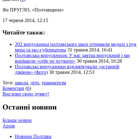
Ян ПРУГЛО
, «Полтавщина»
17 червня 2014, 12:15
Читайте також:
202 випускника полтавських шкіл отримали медалі з рук
мера та екс-губернатора
31 травня 2014, 16:41
Полтавська випускниця: У нас завтра випускний і ми
вирішили «себе не псувати»
30 травня 2014, 16:28
Полтавські випускники відсвяткували «останній
дзвінок» (фото)
30 травня 2014, 12:53
Теги:
школа
,
діти
,
травматизм
Коментарі
(
6
)
Вислови свою думку!
Останні новини
Більше новин
Архів
Новини Полтави