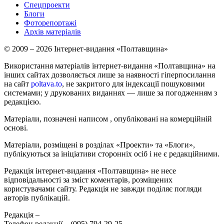
Спецпроекти
Блоги
Фоторепортажі
Архів матеріалів
© 2009 – 2026 Інтернет-видання «Полтавщина»
Використання матеріалів інтернет-видання «Полтавщина» на
інших сайтах дозволяється лише за наявності гіперпосилання
на сайт
poltava.to
, не закритого для індексації пошуковими
системами; у друкованих виданнях — лише за погодженням з
редакцією.
Матеріали, позначені написом
, опубліковані на комерційній
основі.
Матеріали, розміщені в розділах «Проекти» та «Блоги»,
публікуються за ініціативи сторонніх осіб і не є редакційними.
Редакція інтернет-видання «Полтавщина» не несе
відповідальності за зміст коментарів, розміщених
користувачами сайту. Редакція не завжди поділяє погляди
авторів публікацій.
Редакція –
Телефон редакції –
(095) 794-29-25