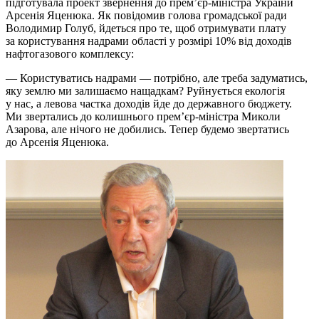
підготувала проект звернення до прем’єр-міністра України
Арсенія Яценюка. Як повідомив голова громадської ради
Володимир Голуб, йдеться про те, щоб отримувати плату
за користування надрами області у розмірі 10% від доходів
нафтогазового комплексу:
— Користуватись надрами — потрібно, але треба задуматись,
яку землю ми залишаємо нащадкам? Руйнується екологія
у нас, а левова частка доходів йде до державного бюджету.
Ми звертались до колишнього прем’єр-міністра Миколи
Азарова, але нічого не добились. Тепер будемо звертатись
до Арсенія Яценюка.