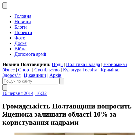
Головна
Новини
Блоги
Проекти
Фото
Досьє
Війна
Допомога армії
Новини Полтавщини:
Події
|
Політика і влада
|
Економіка і
бізнес
|
Спорт
|
Суспільство
|
Культура і освіта
|
Кримінал
|
Здоров’я
|
Цікавинки
|
Архів
16 червня 2014, 16:32
Громадськість Полтавщини попросить
Яценюка залишати області 10% за
користування надрами