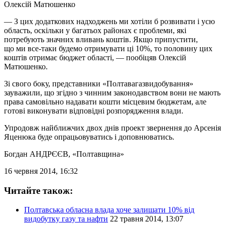
Олексій Матюшенко
— З цих додаткових надходжень ми хотіли б розвивати і усю
область, оскільки у багатьох районах є проблеми, які
потребують значних вливань коштів. Якщо припустити,
що ми все-таки будемо отримувати ці 10%, то половину цих
коштів отримає бюджет області, — пообіцяв Олексій
Матюшенко.
Зі свого боку, представники «Полтавагазвидобування»
зауважили, що згідно з чинним законодавством вони не мають
права самовільно надавати кошти місцевим бюджетам, але
готові виконувати відповідні розпорядження влади.
Упродовж найближчих двох днів проект звернення до Арсенія
Яценюка буде опрацьовуватись і доповнюватись.
Богдан АНДРЄЄВ
, «Полтавщина»
16 червня 2014, 16:32
Читайте також:
Полтавська обласна влада хоче залишати 10% від
видобутку газу та нафти
22 травня 2014, 13:07