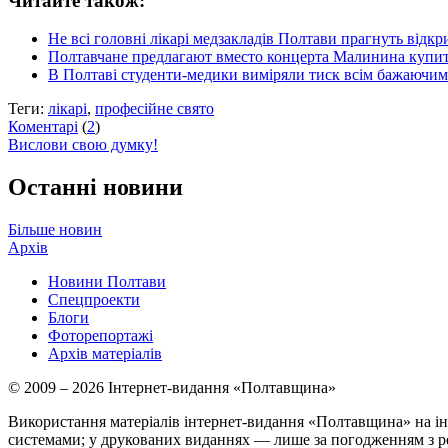
Читайте також:
Не всі головні лікарі медзакладів Полтави прагнуть відкр
Полтавчане предлагают вместо концерта Малинина купи
В Полтаві студенти-медики виміряли тиск всім бажаючим
Теги:
лікарі
,
професійне свято
Коментарі
(
2
)
Вислови свою думку!
Останні новини
Більше новин
Архів
Новини Полтави
Спецпроекти
Блоги
Фоторепортажі
Архів матеріалів
© 2009 – 2026 Інтернет-видання «Полтавщина»
Використання матеріалів інтернет-видання «Полтавщина» на ін
системами; у друкованих виданнях — лише за погодженням з р