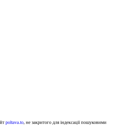
айт
poltava.to
, не закритого для індексації пошуковими