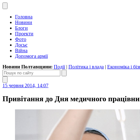
Головна
Новини
Блоги
Проекти
Фото
Досьє
Війна
Допомога армії
Новини Полтавщини:
Події
|
Політика і влада
|
Економіка і біз
15 червня 2014, 14:07
Привітання до Дня медичного працівн