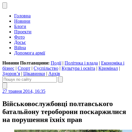
Головна
Новини
Блоги
Проекти
Фото
Досьє
Війна
Допомога армії
Новини Полтавщини:
Події
|
Політика і влада
|
Економіка і
бізнес
|
Спорт
|
Суспільство
|
Культура і освіта
|
Кримінал
|
Здоров’я
|
Цікавинки
|
Архів
27 травня 2014, 16:35
Військовослужбовці полтавського
батальйону тероборони поскаржилися
на порушення їхніх прав