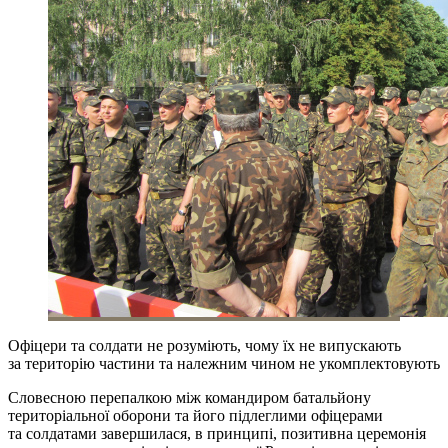
Офіцери та солдати не розуміють, чому їх не випускають
за територію частини та належним чином не укомплектовують
Словесною перепалкою між командиром батальйону
територіальної оборони та його підлеглими офіцерами
та солдатами завершилася, в принципі, позитивна церемонія