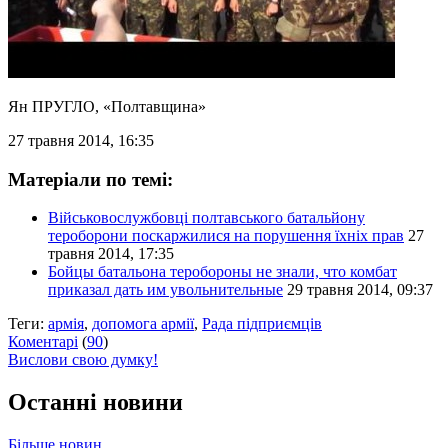
Ян ПРУГЛО
, «Полтавщина»
27 травня 2014, 16:35
Матеріали по темі:
Військовослужбовці полтавського батальйону
тероборони поскаржилися на порушення їхніх прав
27
травня 2014, 17:35
Бойцы батальона теробороны не знали, что комбат
приказал дать им увольнительные
29 травня 2014, 09:37
Теги:
армія
,
допомога армії
,
Рада підприємців
Коментарі
(
90
)
Вислови свою думку!
Останні новини
Більше новин