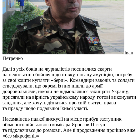
Іван
Петренко
Далі з усіх боків на журналістів посипалися скарги
на недостатню бойову підготовку, погану амуніцію, потребу
за свої кошти купляти «берці». Командири взводів та солдати
стверджували, що окремі із них пішли до армії
добровольцями, ніколи не відмовлялися захищати Україну,
присягали на вірність українському народу, готові виконувати
завдання, але хочуть дізнатися про свій статус, права
та правду щодо подальшої їхньої участі.
Насамкінець палкої дискусії на місце прибув заступник
обласного військового комісара Ярослав Пістун
та підключився до розмови. Але її продовження пройшло вже
«без мікрофонів».