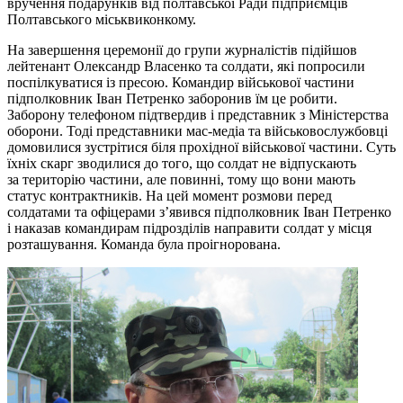
вручення подарунків від полтавської Ради підприємців
Полтавського міськвиконкому.
На завершення церемонії до групи журналістів підійшов
лейтенант Олександр Власенко та солдати, які попросили
поспілкуватися із пресою. Командир військової частини
підполковник Іван Петренко заборонив їм це робити.
Заборону телефоном підтвердив і представник з Міністерства
оборони. Тоді представники мас-медіа та військовослужбовці
домовилися зустрітися біля прохідної військової частини. Суть
їхніх скарг зводилися до того, що солдат не відпускають
за територію частини, але повинні, тому що вони мають
статус контрактників. На цей момент розмови перед
солдатами та офіцерами з’явився підполковник Іван Петренко
і наказав командирам підрозділів направити солдат у місця
розташування. Команда була проігнорована.