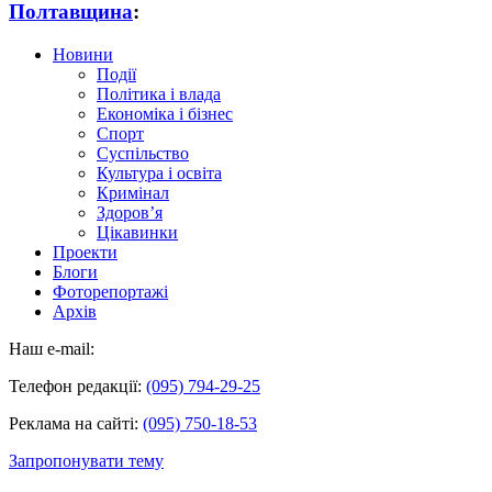
Полтавщина
:
Новини
Події
Політика і влада
Економіка і бізнес
Спорт
Суспільство
Культура і освіта
Кримінал
Здоров’я
Цікавинки
Проекти
Блоги
Фоторепортажі
Архів
Наш e-mail:
Телефон редакції:
(095) 794-29-25
Реклама на сайті:
(095) 750-18-53
Запропонувати тему