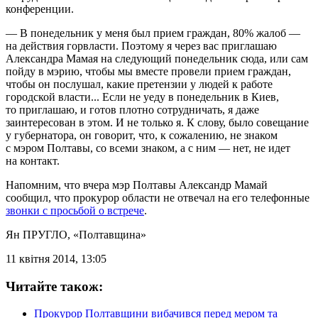
конференции.
— В понедельник у меня был прием граждан, 80% жалоб —
на действия горвласти. Поэтому я через вас приглашаю
Александра Мамая на следующий понедельник сюда, или сам
пойду в мэрию, чтобы мы вместе провели прием граждан,
чтобы он послушал, какие претензии у людей к работе
городской власти... Если не уеду в понедельник в Киев,
то приглашаю, и готов плотно сотрудничать, я даже
заинтересован в этом. И не только я. К слову, было совещание
у губернатора, он говорит, что, к сожалению, не знаком
с мэром Полтавы, со всеми знаком, а с ним — нет, не идет
на контакт.
Напомним, что вчера мэр Полтавы Александр Мамай
сообщил, что прокурор области не отвечал на его телефонные
звонки с просьбой о встрече
.
Ян ПРУГЛО
, «Полтавщина»
11 квітня 2014, 13:05
Читайте також:
Прокурор Полтавщини вибачився перед мером та