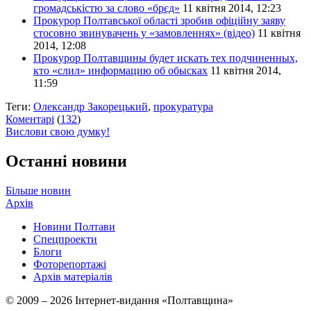
громадськістю за слово «брєд»
11 квітня 2014, 12:23
Прокурор Полтавської області зробив офіційну заяву
стосовно звинувачень у «замовленнях» (відео)
11 квітня
2014, 12:08
Прокурор Полтавщины будет искать тех подчиненных,
кто «слил» информацию об обысках
11 квітня 2014,
11:59
Теги:
Олександр Закорецький
,
прокуратура
Коментарі
(
132
)
Вислови свою думку!
Останні новини
Більше новин
Архів
Новини Полтави
Спецпроекти
Блоги
Фоторепортажі
Архів матеріалів
© 2009 – 2026 Інтернет-видання «Полтавщина»