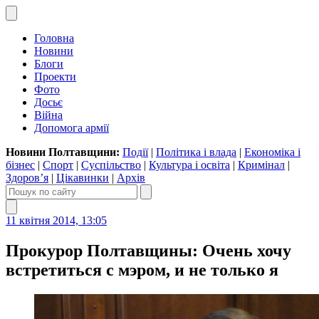
Головна
Новини
Блоги
Проекти
Фото
Досьє
Війна
Допомога армії
Новини Полтавщини:
Події
|
Політика і влада
|
Економіка і
бізнес
|
Спорт
|
Суспільство
|
Культура і освіта
|
Кримінал
|
Здоров’я
|
Цікавинки
|
Архів
11 квітня 2014, 13:05
Прокурор Полтавщины: Очень хочу
встретиться с мэром, и не только я