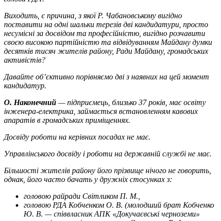
Виходить, є причина, з якої Р. Чабановському вигідно
поставити на одні шальки терезів дві кандидатури, просто
несумісні за досвідом та професійністю, вигідно розчавити
своєю високою партійністю та відвідуванням Майдану думки
десятків тисяч жителів району, Ради Майдану, громадських
активістів?
Давайте об’єктивно порівняємо дві з наявних на цей момент
кандидатур.
О. Наконечний
— підприємець, близько 37 років, має освіту
інженера-електрика, займається встановленням кавових
апаратів в громадських приміщеннях.
Досвіду роботи на керівних посадах не має.
Управлінського досвіду і роботи на державній службі не має.
Більшості жителів району його прізвище нічого не говорить,
однак, його часто бачать у дружніх стосунках з:
головою райради Світликом П. М.,
головою РДА Кобченком О. В. (молодший брат Кобченко
Ю. В. — співвласник АПК «Докучаєвські черноземи»