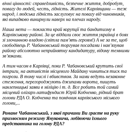
вічні цінності: справедливість, безпечне життя, добробут,
повагу до людей, честь, гідність. Жителі Карлівщини — теж
народ, і людська гідність заслуговує на повагу від чиновників,
які випадково винирнули наверх на плечах народу.
Наша мета — покласти край корупції та бандитизму в
Карлівському районі. За це віддали своє життя українці в боях
зі злочинною владою (світла пам’ять героям!) А не за те, щоб
свободівець Р. Чабановський торгував посадами і нав’язував
району абсолютно неприйнятну кандидатуру, відому темними
зв’язками.
А тим часом в Карлівці, поки Р. Чабановський крутить свої
інтриги, на активістів місцевого Майдану чиниться тиск та
погрози. В тому числі і вбивством. За нами ведуть незаконне
стеження, перегороджують джипами ворота, пишуть
наклепницькі заяви в міліцію і т. д. Все робить той самий
місцевий олігарх-латифундист Юрій Кобченко, рідний брат
голови РДА О. Кобченка та помічник карлівського міського
голови,...
Романе Чабановський, з якої причини Ви граєте на руку
прихвосням режиму Януковича, лобіюючи їхнього
представника на голову РДА?