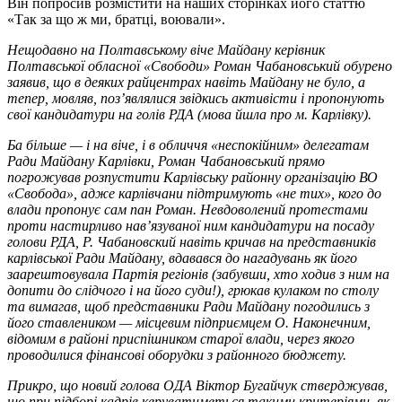
Він попросив розмістити на наших сторінках його статтю
«Так за що ж ми, братці, воювали».
Нещодавно на Полтавському віче Майдану керівник
Полтавської обласної «Свободи» Роман Чабановський обурено
заявив, що в деяких райцентрах навіть Майдану не було, а
тепер, мовляв, поз’являлися звідкись активісти і пропонують
свої кандидатури на голів РДА (мова йшла про м. Карлівку).
Ба більше — і на віче, і в обличчя «неспокійним» делегатам
Ради Майдану Карлівки, Роман Чабановський прямо
погрожував розпустити Карлівську районну організацію ВО
«Свобода», адже карлівчани підтримують «не тих», кого до
влади пропонує сам пан Роман. Невдоволений протестами
проти настирливо нав’язуваної ним кандидатури на посаду
голови РДА, Р. Чабановский навіть кричав на представників
карлівської Ради Майдану, вдавався до нагадувань як його
заарештовувала Партія регіонів (забувши, хто ходив з ним на
допити до слідчого і на його суди!), грюкав кулаком по столу
та вимагав, щоб представники Ради Майдану погодились з
його ставлеником — місцевим підприємцем О. Наконечним,
відомим в районі приспішником старої влади, через якого
проводилися фінансові оборудки з районного бюджету.
Прикро, що новий голова ОДА Віктор Бугайчук стверджував,
що при підборі кадрів керуватиметься такими критеріями, як