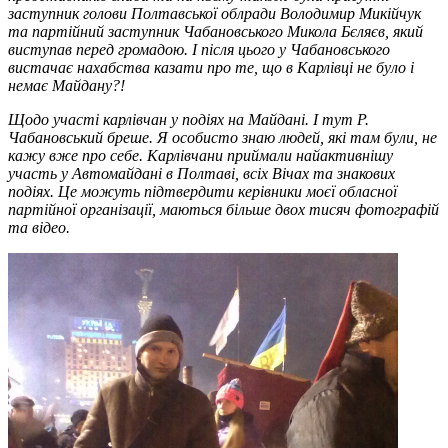
заступник голови Полтавської облради Володимир Микійчук
та партійний заступник Чабановського Микола Бєляєв, який
виступав перед громадою. І після цього у Чабановського
вистачає нахабства казати про те, що в Карлівці не було і
немає Майдану?!
Щодо участі карлівчан у подіях на Майдані. І тут Р.
Чабановський бреше. Я особисто знаю людей, які там були, не
кажу вже про себе. Карлівчани приймали найактивнішу
участь у Автомайдані в Полтаві, всіх Вічах та знакових
подіях. Це можуть підтвердити керівники моєї обласної
партійної організації, маються більше двох тисяч фотографій
та відео.