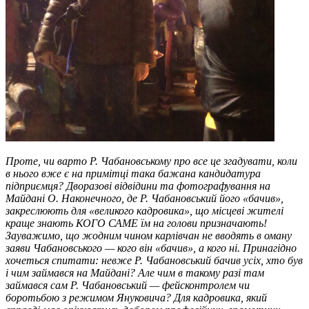
Проте, чи варто Р. Чабановському про все це згадувати, коли
в нього вже є на примітці така бажана кандидатура
підприємця? Дворазові відвідини та фотографування на
Майдані О. Наконечного, де Р. Чабановський його «бачив»,
закреслюють для «великого кадровика», що місцеві жителі
краще знають КОГО САМЕ їм на голови призначають!
Зауважимо, що жодним чином карлівчан не вводять в оману
заяви Чабановського — кого він «бачив», а кого ні. Принагідно
хочеться спитати: невже Р. Чабановський бачив усіх, хто був
і чим займався на Майдані? Але чим в такому разі там
займався сам Р. Чабановський — фейсконтролем чи
боротьбою з режимом Януковича? Для кадровика, який