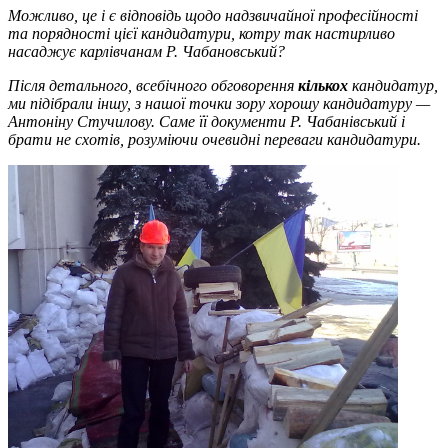
Можливо, це і є відповідь щодо надзвичайної професійності
та порядності цієї кандидатури, котру так настирливо
насаджує карлівчанам Р. Чабановський?
Після детального, всебічного обговорення
кількох
кандидатур,
ми підібрали іншу, з нашої точки зору хорошу кандидатуру —
Антоніну Стучилову. Саме її документи Р. Чабанівський і
брати не схотів, розуміючи очевидні переваги кандидатури.