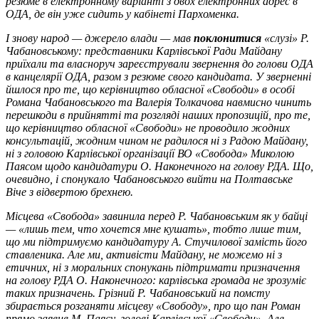
резюме в електронному варіанті з двох електронних адрес в
ОДА, де він уже сидить у кабінеті Пархоменка.
І знову народ — джерело влади — мав
поклонитися
«слузі» Р.
Чабановському: представники Карлівської Ради Майдану
приїхали та власноруч зареєстрували звернення до голови ОДА
в канцелярії ОДА, разом з резюме свого кандидата. У зверненні
йшлося про те, що керівництво обласної «Свободи» в особі
Романа Чабановського та Валерія Толкачова навмисно чинить
перешкоди в прийнятті та розгляді наших пропозицій, про те,
що керівництво обласної «Свободи» не проводило жодних
консультацій, жодним чином не радилося ні з Радою Майдану,
ні з головою Карлівської організації ВО «Свобода» Миколою
Паясом щодо кандидатури О. Наконечного на голову РДА. Що,
очевидно, і спонукало Чабановського вийти на Полтавське
Віче з відвертою брехнею.
Місцева «Свобода» завинила перед Р. Чабановським як у байці
— «лишь тем, что хочется мне кушать», тобто лише тим,
що ми підтримуємо кандидатуру А. Стучилової замість його
ставленика. Але ми, активісти Майдану, не можемо ні з
етичних, ні з моральних спонукань підтримати призначення
на голову РДА О. Наконечного: карлівська громада не зрозуміє
таких призначень. Грізний Р. Чабановський на помсту
збирається розганяти місцеву «Свободу», про що пан Роман
прямо заявив М. Паясу, голові Карлівської «Свободи». Але