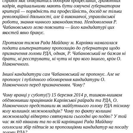
справді має опікуватись добором професійних, грамотних
кадрів, вирішальними мають бути озвучені губернатором
критерії — порядність та професійність, досвід не тільки
революційної діяльності, але й виконавчої, управлінської
роботи, знання чинного законодавства. Невдоволення Р.
Чабановського легко пояснити — його кандидатурі цих
якостей явно бракує.
Протягом тижня Рада Майдану м. Карлівки намагалася
подати альтернативну пропозицію до губернатора щодо
призначення голови РДА, однак, Р. Чабановський не бажав ні
брати, ні реєструвати, ні чути ні про кого іншого, крім О.
Наконечного.
Іншої кандидатури сам Чабановський не пропонує. Але не
пропонує і публічного обговорення кандидатури О.
Наконечного перед призначенням. Чому?
Чому вранці у суботу(!) 15 березня 2014 р, тишком-нишком
обдзвонивши працівників Карлівської райради та РДА, О.
Наконечного представили як майбутнього голову РДА тісному
колу колишніх можновладців? Чому по факту колишні
можновладці відверто святкували сьогодні цю подію? У той
час як під вікнами та по всій карлівщині Рада Майдану
оголосила збір підписів за пропозиціями кандидатур на посаду
голови РДА?