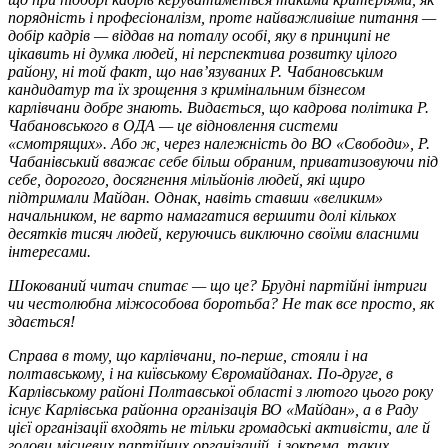
порядність і професіоналізм, проте найважливіше питання —
добір кадрів — віддав на поталу особі, яку в принципі не
цікавить ні думка людей, ні перспектива розвитку цілого
району, ні той факт, що нав’язуваних Р. Чабановським
кандидатур та їх зрощення з кримінальним бізнесом
карлівчани добре знають. Видається, що кадрова політика Р.
Чабановського в ОДА — це відновлення системи
«смотрящих». Або ж, через належність до ВО «Свободи», Р.
Чабанівський вважає себе більш обраним, приватизовуючи під
себе, дорогого, досягнення мільйонів людей, які щиро
підтримали Майдан. Однак, навіть ставши «великим»
начальником, не варто намагатися вершити долі кількох
десятків тисяч людей, керуючись виключно своїми власними
інтересами.
Шокований читач спитає — що це? Брудні партійні інтриги
чи честолюбна міжособова боротьба? Не так все просто, як
здається!
Справа в тому, що карлівчани, по-перше, стояли і на
полтавському, і на київському Євромайданах. По-друге, в
Карлівському районі Полтавської області з лютого цього року
існує Карлівська районна організація ВО «Майдан», а в Раду
цієї організації входять не тільки громадські активісти, але й
голови місцевих партійних організацій, і зокрема, таких