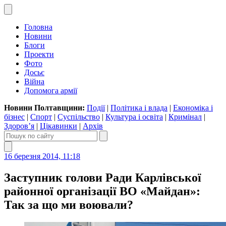
Головна
Новини
Блоги
Проекти
Фото
Досьє
Війна
Допомога армії
Новини Полтавщини:
Події
|
Політика і влада
|
Економіка і
бізнес
|
Спорт
|
Суспільство
|
Культура і освіта
|
Кримінал
|
Здоров’я
|
Цікавинки
|
Архів
16 березня 2014, 11:18
Заступник голови Ради Карлівської
районної організації ВО «Майдан»:
Так за що ми воювали?