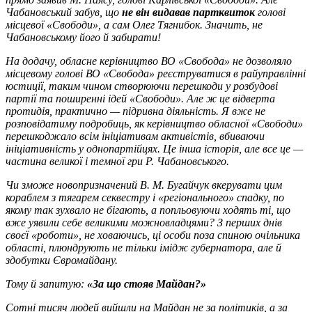
Чабановський забув, що
не він видавав партквиток
голові
місцевої «Свободи», а сам Олег Тягнибок. Значить, не
Чабановському його й забирати!
На додачу, обласне керівництво ВО «Свобода» не дозволяло
місцевому голові ВО «Свобода» реєструватися в райуправлінні
юстиції, таким чином створюючи перешкоди у розбудові
партії та поширенні ідей «Свободи». Але ж це відверта
протидія, практично — підривна діяльність. Я вже не
розповідатиму подробиць, як керівництво обласної «Свободи»
перешкоджало всім ініціативам активістів, вбиваючи
ініціативність у однопартійцях. Це інша історія, але все це —
частина великої і темної гри Р. Чабановського.
Чи зможе новопризначений В. М. Бугайчук вкерувати цим
кораблем з тягарем секвестру і «регіонального» спадку, по
якому так зухвало не бігають, а попльовуючи ходять ті, що
вже уявили себе великими можновладцями? З перших днів
своєї «роботи», не ховаючись, ці особи поза спиною очільника
області, плюндрують не тільки імідж губернатора, але й
здобутки Євромайдану.
Тому й запитую:
«За що стояв Майдан?»
Сотні тисяч людей вийшли на Майдан не за політиків, а за