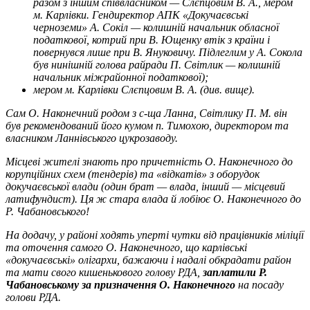
разом з іншим співвласником — Слєпцовим В. А., мером
м. Карлівки. Гендиректор АПК «Докучаєвські
черноземи» А. Сокіл — колишній начальник обласної
податкової, котрий при В. Ющенку втік з країни і
повернувся лише при В. Януковичу. Підлеглим у А. Сокола
був нинішній голова райради П. Світлик — колишній
начальник міжрайонної податкової);
мером м. Карлівки Слєпцовим В. А. (див. вище).
Сам О. Наконечний родом з с-ща Ланна, Світлику П. М. він
був рекомендований його кумом п. Тимохою, директором та
власником Ланнівського цукрозаводу.
Місцеві жителі знають про причетність О. Наконечного до
корупційних схем (тендерів) та «відкатів» з оборудок
докучаєвської влади (один брат — влада, інший — місцевий
латифундист). Ця ж стара влада й лобіює О. Наконечного до
Р. Чабановського!
На додачу, у районі ходять уперті чутки від працівників міліції
та оточення самого О. Наконечного, що карлівські
«докучаєвські» олігархи, бажаючи і надалі обкрадати район
та мати свого кишенькового голову РДА,
заплатили Р.
Чабановському за призначення О. Наконечного
на посаду
голови РДА.