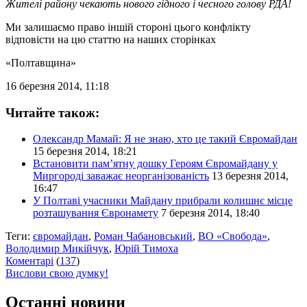
Жителі району чекають нового гідного і чесного голову РДА!
Ми залишаємо право іншій стороні цього конфлікту
відповісти на цю статтю на наших сторінках
«Полтавщина»
16 березня 2014, 11:18
Читайте також:
Олександр Мамай: Я не знаю, хто це такий Євромайдан
15 березня 2014, 18:21
Встановити пам’ятну дошку Героям Євромайдану у
Миргороді заважає неорганізованість
13 березня 2014,
16:47
У Полтаві учасники Майдану прибрали колишнє місце
розташування Євронамету
7 березня 2014, 18:40
Теги:
євромайдан
,
Роман Чабановський
,
ВО «Свобода»
,
Володимир Микійчук
,
Юрій Тимоха
Коментарі
(
137
)
Вислови свою думку!
Останні новини