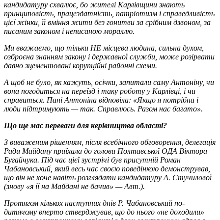
кандидатуру схвалює, бо жителі Карлівщини знають
принциповість, працездатність, патріотизм і справедливість
цієї жінки, її вміння жити без гонитви за срібним дзвоном, за
писаним законом і неписаною мораллю.
Ми вважаємо, що тільки НЕ місцева людина, сильна духом,
озброєна знанням закону і державної служби, може розірвати
давно зцементовані корупційні районні схеми.
А щоб не було, як кажуть, осічки, запитали саму Антоніну, чи
вона погодиться на переїзд і таку роботу у Карлівці, і чи
справиться. Пані Антоніна відповіла: «Якщо я потрібна і
люди підтримують — так. Справлюсь. Разом нас багато».
Що ще має переваги для керівництва області?
З виваженим рішенням, після всебічного обговорення, делегація
Ради Майдану приїхала до голови Полтавської ОДА Віктора
Бугайчука. Під час цієї зустрічі був присутній Роман
Чабановський, який весь час своєю поведінкою демонстрував,
що він не хоче навіть розглядати кандидатуру А. Стучилової
(знову «я її на Майдані не бачив» — Авт.).
Протягом кількох наступних днів Р. Чабановський по-
дитячому вперто стверджував, що до нього «не доходили»