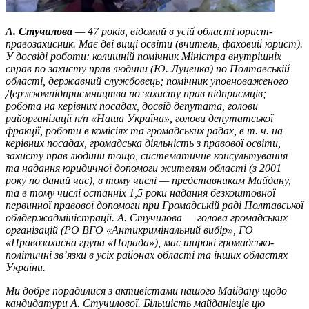
А. Стучилова
— 47 років, відомий в усій області юрист-
правозахисник. Має дві вищі освіти (вчитель, фаховий юрист).
У досвіді роботи: колишній помічник Міністра внутрішніх
справ по захисту прав людини (Ю. Луценка) по Полтавській
області, державний службовець; помічник уповноваженого
Держкомпідприємництва по захисту прав підприємців;
робота на керівних посадах, досвід депутата, голови
райорганізації п/п «Наша Україна», голови депутатської
фракції, роботи в комісіях та громадських радах, в т. ч. на
керівних посадах, громадська діяльність з правової освіти,
захисту прав людини тощо, систематичне консультування
та надання юридичної допомоги жителям області (з 2001
року по даний час), в тому числі — представникам Майдану,
та в тому числі останніх 1,5 роки надання безкоштовної
первинної правової допомоги при Громадській раді Полтавської
облдержадміністрації. А. Стучилова — голова громадських
організацій (РО ВГО «Антикримінальний вибір», ГО
«Правозахисна група «Порада»), має широкі громадсько-
політичні зв’язки в усіх районах області та інших областях
України.
Ми добре порадилися з активістами нашого Майдану щодо
кандидатури А. Стучилової. Більшість майданівців цю