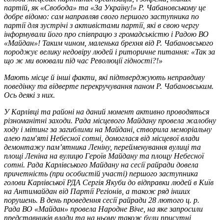
партій, як «Свобода» та «За Україну!» Р. Чабановському це
добре відомо: сам направляв свого першого заступника по
партії для зустрічі з активістами партії, які в свою чергу
інформували його про співпрацю з громадськістю і Радою ВО
«Майдан»! Таким чином, маленька брехня від Р. Чабановського
породжує велику недовіру людей і риторичне питання: «Так за
що ж ми воювали під час Революції гідності?!»
Мають місце й інші факти, які підтверджують неправдиву
поведінку та відверте перекручування паном Р. Чабановським.
Ось деякі з них.
У Карлівці та районі на даний момент активно проводяться
різноманітні заходи. Рада місцевого Майдану провела жалобну
ходу і мітинг за загиблими на Майдані, створила меморіальну
алею пам′яті Небесної сотні, домоглася від місцевої влади
демонтажу пам’ятника Леніну, перейменування вулиці та
площі Леніна на вулицю Героїв Майдану та площу Небесної
сотні. Рада Карлівського Майдану на сесії райради довела
причетність (при особистій участі) першого заступника
голови Карлівської РДА Сергія Якуби до відправки людей в Київ
на Антимайдан від Партії Регіонів, а також ряд інших
порушень. В день проведення сесії райради 28 лютого ц. р.
Рада ВО «Майдан» провела Народне Віче, на яке запросили
представників влади та на ньому також були присутні