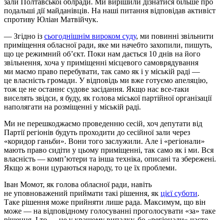
зали Полтавської облради. Ми вирішили дізнатися більше про
подальші дії майданівців. На наші питання відповідав активіст
спротиву Юліан Матвійчук.
— Згідно із
сьогоднішнім вироком суду
, ми повинні звільнити
приміщення обласної ради, яке ми начебто захопили, пишуть,
що це режимний об’єкт. Поки нам дається 10 днів на його
звільнення, хоча у приміщенні місцевого самоврядування
ми маємо право перебувати, так само як і у міській раді —
це власність громади. У відповідь ми вже готуємо апеляцію,
тож це не останнє судове засідання. Якщо нас все-таки
виселять звідси, я буду, як голова міської партійної організації
наполягати на розміщенні у міській раді.
Ми не перешкоджаємо проведенню сесій, хоч депутати від
Партії регіонів будуть проходити до сесійної зали через
«коридор ганьби». Вони того заслужили. Але і «регіонали»
мають право сидіти у цьому приміщенні, так само як і ми. Вся
власність — комп’ютери та інша техніка, описані та збережені.
Якщо ж вони цураються народу, то це їх проблеми.
Іван Момот, як голова обласної ради, навіть
не уповноважений приймати такі рішення, як
цієї суботи
.
Таке рішення може прийняти лише рада. Максимум, що він
може — на відповідному голосуванні проголосувати «за» таке
рішення. І то — це у кращому випадку, бо «регіонали» часто