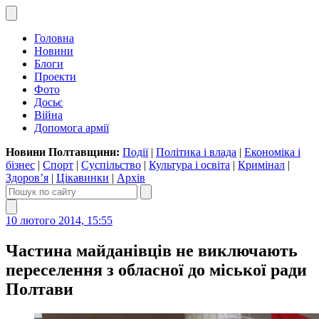
Головна
Новини
Блоги
Проекти
Фото
Досьє
Війна
Допомога армії
Новини Полтавщини:
Події
|
Політика і влада
|
Економіка і
бізнес
|
Спорт
|
Суспільство
|
Культура і освіта
|
Кримінал
|
Здоров’я
|
Цікавинки
|
Архів
10 лютого 2014, 15:55
Частина майданівців не виключають
переселення з обласної до міської ради
Полтави