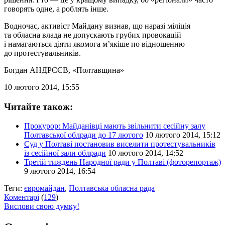
говорять одне, а роблять інше.
Водночас, активіст Майдану визнав, що наразі міліція
та обласна влада не допускають грубих провокацій
і намагаються діяти якомога м’якіше по відношенню
до протестувальників.
Богдан АНДРЄЄВ
, «Полтавщина»
10 лютого 2014, 15:55
Читайте також:
Прокурор: Майданівці мають звільнити сесійну залу
Полтавської облради до 17 лютого
10 лютого 2014, 15:12
Суд у Полтаві постановив виселити протестувальників
із сесійної зали облради
10 лютого 2014, 14:52
Третій тиждень Народної ради у Полтаві (фоторепортаж)
9 лютого 2014, 16:54
Теги:
євромайдан
,
Полтавська обласна рада
Коментарі
(
129
)
Вислови свою думку!