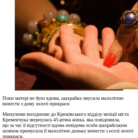
Поки матері не було вдома, шахрайка змусила малолітню
винести з дому золоті прикраси
Минулими вихідними до Крюківського відділу міліції міста
Кременчука звернулась 45-річна жінка, яка повідомила,
що за час її відсутності вдома невідома особа шахрайським
шляхом примусила її малолітню доньку винести з оселі золоті
прикраси.