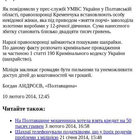
Як повідомили у прес-службі УМВС України у Полтавській
області, правоохоронці Кременчука встановлюють особу
невідомої жінки, яка під приводом «зняття порчі» заволоділа
золотими виробами у 12-річної дівчинки. Сума нанесеного
збитку становить близько двадцяти тисяч гривень.
Наразі правоохоронці займаються пошуками шахрайки.
По даному факту розпочато кримінальне провадження
за частиною 1 статті 190 Кримінального кодексу України
(шахрайство).
Міліція закликає громадян бути пильними та унеможливити
доступ дітей до коштовностей чи грошей.
Богдан АНДРЄЄВ
, «Полтавщина»
10 лютого 2014, 12:45
Читайте також:
На Полтавщине мошенница хотела взять кредит на 50
тысяч гривен
3 лютого 2014, 16:58
Шахраї телефонували податківцям, що у їхніх родичів
проблеми з міліцією
21 січня 2014, 15:48