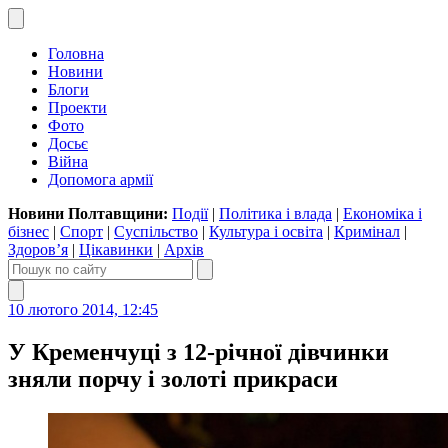
Головна
Новини
Блоги
Проекти
Фото
Досьє
Війна
Допомога армії
Новини Полтавщини:
Події
|
Політика і влада
|
Економіка і
бізнес
|
Спорт
|
Суспільство
|
Культура і освіта
|
Кримінал
|
Здоров’я
|
Цікавинки
|
Архів
10 лютого 2014, 12:45
У Кременчуці з 12-річної дівчинки
зняли порчу і золоті прикраси