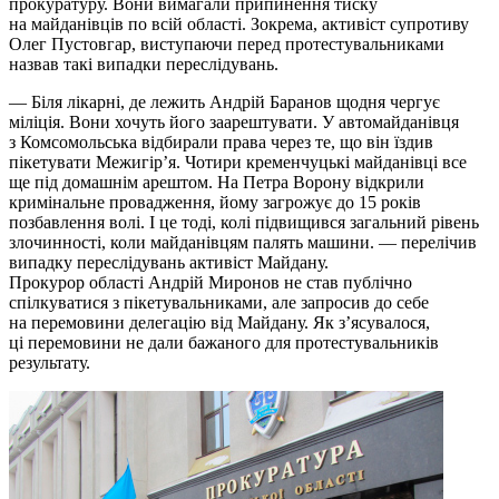
прокуратуру. Вони вимагали припинення тиску
на майданівців по всій області. Зокрема, активіст супротиву
Олег Пустовгар, виступаючи перед протестувальниками
назвав такі випадки переслідувань.
— Біля лікарні, де лежить Андрій Баранов щодня чергує
міліція. Вони хочуть його заарештувати. У автомайданівця
з Комсомольська відбирали права через те, що він їздив
пікетувати Межигір’я. Чотири кременчуцькі майданівці все
ще під домашнім арештом. На Петра Ворону відкрили
кримінальне провадження, йому загрожує до 15 років
позбавлення волі. І це тоді, колі підвищився загальний рівень
злочинності, коли майданівцям палять машини. — перелічив
випадку переслідувань активіст Майдану.
Прокурор області Андрій Миронов не став публічно
спілкуватися з пікетувальниками, але запросив до себе
на перемовини делегацію від Майдану. Як з’ясувалося,
ці перемовини не дали бажаного для протестувальників
результату.