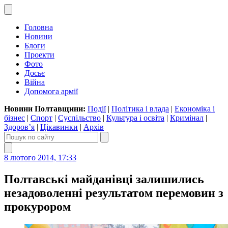
Головна
Новини
Блоги
Проекти
Фото
Досьє
Війна
Допомога армії
Новини Полтавщини:
Події
|
Політика і влада
|
Економіка і
бізнес
|
Спорт
|
Суспільство
|
Культура і освіта
|
Кримінал
|
Здоров’я
|
Цікавинки
|
Архів
8 лютого 2014, 17:33
Полтавські майданівці залишились
незадоволенні результатом перемовин з
прокурором