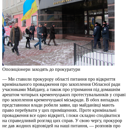
Опозиціонери заходять до прокуратури
— Ми ставили прокурору області питання про відкриття
кримінального провадження про захоплення Обласної ради
учасниками Майдану, а також про утримання під домашнім
арештом чотирьох кременчуцьких протестувальників у справі
про захоплення кременчуцької міськради. В обох випадках
представники влади робили заяви, що майданівці мають
право перебувати у цих приміщеннях. Проте кримінальні
провадження все одно відкриті, і поки складно сподіватися
на справедливий розгляд цих справ. У свою чергу, прокурор
не дав жодних відповідей на наші питання, — розповів про