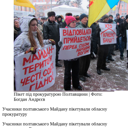
Пікет під прокуратурою Полтавщини | Фото:
Богдан Андрєєв
Учасники полтавського Майдану пікетували обласну
прокуратуру
Учасники полтавського Майдану пікетували обласну