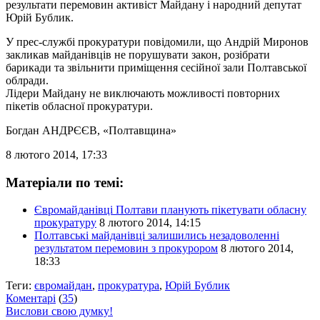
результати перемовин активіст Майдану і народний депутат
Юрій Бублик.
У прес-службі прокуратури повідомили, що Андрій Миронов
закликав майданівців не порушувати закон, розібрати
барикади та звільнити приміщення сесійної зали Полтавської
облради.
Лідери Майдану не виключають можливості повторних
пікетів обласної прокуратури.
Богдан АНДРЄЄВ
, «Полтавщина»
8 лютого 2014, 17:33
Матеріали по темі:
Євромайданівці Полтави планують пікетувати обласну
прокуратуру
8 лютого 2014, 14:15
Полтавські майданівці залишились незадоволенні
результатом перемовин з прокурором
8 лютого 2014,
18:33
Теги:
євромайдан
,
прокуратура
,
Юрій Бублик
Коментарі
(
35
)
Вислови свою думку!