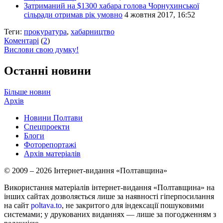
Затриманий на $1300 хабара голова Чорнухинської
сільради отримав рік умовно
4 жовтня 2017, 16:52
Теги:
прокуратура
,
хабарництво
Коментарі
(
2
)
Вислови свою думку!
Останні новини
Більше новин
Архів
Новини Полтави
Спецпроекти
Блоги
Фоторепортажі
Архів матеріалів
© 2009 – 2026 Інтернет-видання «Полтавщина»
Використання матеріалів інтернет-видання «Полтавщина» на
інших сайтах дозволяється лише за наявності гіперпосилання
на сайт
poltava.to
, не закритого для індексації пошуковими
системами; у друкованих виданнях — лише за погодженням з