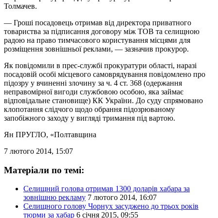
Толмачев.
— Гроші посадовець отримав від директора приватного
товариства за підписання договору між ТОВ та селищною
радою на право тимчасового користування місцями для
розміщення зовнішньої реклами, — зазначив прокурор.
Як повідомили в прес-службі прокуратури області, наразі
посадовій особі місцевого самоврядування повідомлено про
підозру у вчиненні злочину за ч. 4 ст. 368 (одержання
неправомірної вигоди службовою особою, яка займає
відповідальне становище) КК України. До суду спрямовано
клопотання слідчого щодо обрання підозрюваному
запобіжного заходу у вигляді тримання під вартою.
Ян ПРУГЛО
, «Полтавщина
7 лютого 2014, 15:07
Матеріали по темі:
Селищний голова отримав 1300 доларів хабара за
зовнішню рекламу
7 лютого 2014, 16:07
Селищного голову Чорнух засуджено до трьох років
тюрми за хабар
6 січня 2015, 09:55