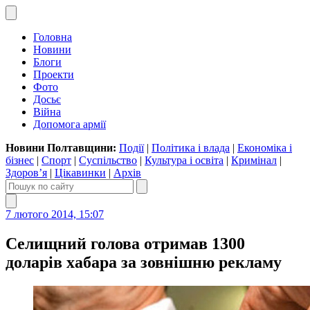
Головна
Новини
Блоги
Проекти
Фото
Досьє
Війна
Допомога армії
Новини Полтавщини:
Події
|
Політика і влада
|
Економіка і
бізнес
|
Спорт
|
Суспільство
|
Культура і освіта
|
Кримінал
|
Здоров’я
|
Цікавинки
|
Архів
7 лютого 2014, 15:07
Селищний голова отримав 1300
доларів хабара за зовнішню рекламу