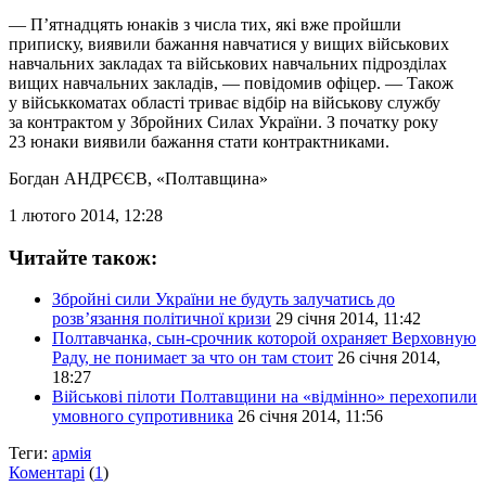
— П’ятнадцять юнаків з числа тих, які вже пройшли
приписку, виявили бажання навчатися у вищих військових
навчальних закладах та військових навчальних підрозділах
вищих навчальних закладів, — повідомив офіцер. — Також
у військкоматах області триває відбір на військову службу
за контрактом у Збройних Силах України. З початку року
23 юнаки виявили бажання стати контрактниками.
Богдан АНДРЄЄВ
, «Полтавщина»
1 лютого 2014, 12:28
Читайте також:
Збройні сили України не будуть залучатись до
розв’язання політичної кризи
29 січня 2014, 11:42
Полтавчанка, сын-срочник которой охраняет Верховную
Раду, не понимает за что он там стоит
26 січня 2014,
18:27
Військові пілоти Полтавщини на «відмінно» перехопили
умовного супротивника
26 січня 2014, 11:56
Теги:
армія
Коментарі
(
1
)