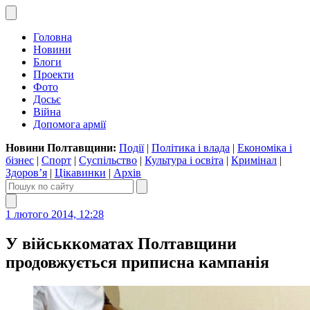
Головна
Новини
Блоги
Проекти
Фото
Досьє
Війна
Допомога армії
Новини Полтавщини:
Події
|
Політика і влада
|
Економіка і
бізнес
|
Спорт
|
Суспільство
|
Культура і освіта
|
Кримінал
|
Здоров’я
|
Цікавинки
|
Архів
1 лютого 2014, 12:28
У військкоматах Полтавщини
продовжується приписна кампанія