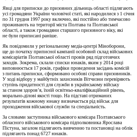
Явці для приписки до призовних дільниць області підлягають
усі громадяни України чоловічої статі, які народилися з 1 січня
по 31 грудня 1997 року включно, які постійно або тимчасово
проживають на території міста Полтава та Полтавської
області, а також громадяни старшого призовного віку, які
не були приписані раніше.
Як повідомили у регіональному медіа-центрі Міноборони,
ще до початку приписної кампанії особовий склад військових
комісаріатів Полтавської області провів ряд підготовчих
заходів. Зокрема, склали списки юнаків, яким у 2014 році
виповнюється 17 років, графіки проведення засідань комісій
з питань приписки, сформовано особові справи призовників.
У ході відбору у майбутніх захисників Вітчизни перевіряють
ступінь придатності для служби в українському війську
за станом здоров’я, їхній освітньо-кваліфікаційний рівень,
морально-ділові якості тощо. На підставі отриманих
результатів кожному юнаку визначається рід військ для
проходження військової служби та спеціальність.
За словами заступника військового комісара Полтавського
обласного військового комісара підполковника Ярослава
Пістуна, загалом підлягають вивченню та постановці на облік
підлягають понад 6727 юнаків.