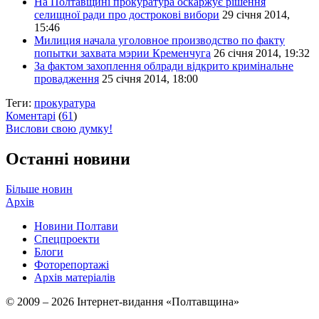
На Полтавщині прокуратура оскаржує рішення
селищної ради про дострокові вибори
29 січня 2014,
15:46
Милиция начала уголовное производство по факту
попытки захвата мэрии Кременчуга
26 січня 2014, 19:32
За фактом захоплення облради відкрито кримінальне
провадження
25 січня 2014, 18:00
Теги:
прокуратура
Коментарі
(
61
)
Вислови свою думку!
Останні новини
Більше новин
Архів
Новини Полтави
Спецпроекти
Блоги
Фоторепортажі
Архів матеріалів
© 2009 – 2026 Інтернет-видання «Полтавщина»