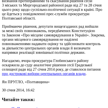
визнання протиправними та скасування рішення сесій
3 міських та Миргородської районної ради від 27 та 28 січня
цього року щодо суспільно-політичної ситуації в країні. Про
це йдеться у повідомленні прес-служби прокуратури
Полтавської області.
Приймаючи рішення, депутати вищезгаданих рад вийшли
за межі своїх повноважень, передбачених Конституцією
та Законом «Про місцеве самоврядування в Україні». Зокрема,
органи місцевого самоврядування не наділені
повноваженнями надавати оцінку та здійснювати контроль
за діяльністю центральних органів влади й визначати
напрямки реалізації зовнішньої політики держави.
Нагадаємо, вчора прокуратура Глобинського району
оскаржила до суду аналогічне рішення сесії Градизької
селищної ради від 27 січня 2014 року, де ставилося питання
про дострокові вибори центральних органів влади
.
Ян ПРУГЛО
, «Полтавщина»
30 січня 2014, 16:42
Читайте також: