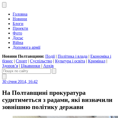
Головна
Новини
Блоги
Проекти
Фото
Досьє
Війна
Допомога армії
Новини Полтавщини:
Події
|
Політика і влада
|
Економіка і
бізнес
|
Спорт
|
Суспільство
|
Культура і освіта
|
Кримінал
|
Здоров’я
|
Цікавинки
|
Архів
30 січня 2014, 16:42
На Полтавщині прокуратура
судитиметься з радами, які визначили
зовнішню політику держави